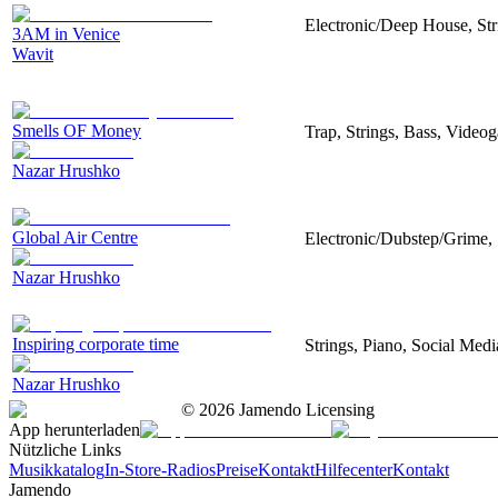
Electronic/Deep House, Str
3AM in Venice
Wavit
Smells OF Money
Trap, Strings, Bass, Video
Nazar Hrushko
Global Air Centre
Electronic/Dubstep/Grime, 
Nazar Hrushko
Inspiring corporate time
Strings, Piano, Social Medi
Nazar Hrushko
©
2026
Jamendo Licensing
App herunterladen
Nützliche Links
Musikkatalog
In-Store-Radios
Preise
Kontakt
Hilfecenter
Kontakt
Jamendo