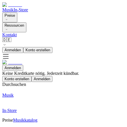
Musik
In-Store
Preise
Ressourcen
Kontakt
🇩🇪
Anmelden
Konto erstellen
Anmelden
Keine Kreditkarte nötig. Jederzeit kündbar.
Konto erstellen
Anmelden
Durchsuchen
Musik
In-Store
Preise
Musikkatalog