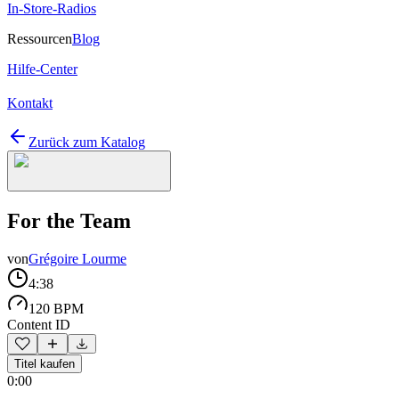
In-Store-Radios
Ressourcen
Blog
Hilfe-Center
Kontakt
Zurück zum Katalog
For the Team
von
Grégoire Lourme
4:38
120 BPM
Content ID
Titel kaufen
0:00