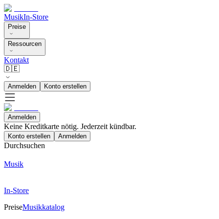
Musik
In-Store
Preise
Ressourcen
Kontakt
🇩🇪
Anmelden
Konto erstellen
Anmelden
Keine Kreditkarte nötig. Jederzeit kündbar.
Konto erstellen
Anmelden
Durchsuchen
Musik
In-Store
Preise
Musikkatalog