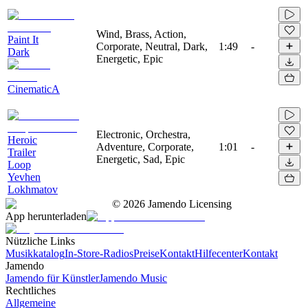
Wind, Brass, Action,
Paint It
Corporate, Neutral, Dark,
1:49
-
Dark
Energetic, Epic
CinematicA
Electronic, Orchestra,
Heroic
Adventure, Corporate,
1:01
-
Trailer
Energetic, Sad, Epic
Loop
Yevhen
Lokhmatov
©
2026
Jamendo Licensing
App herunterladen
Nützliche Links
Musikkatalog
In-Store-Radios
Preise
Kontakt
Hilfecenter
Kontakt
Jamendo
Jamendo für Künstler
Jamendo Music
Rechtliches
Allgemeine