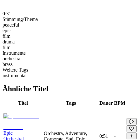
0:31
Stimmung/Thema
peaceful
epic
film
drama
film
Instrumente
orchestra
brass
Weitere Tags
instrumental
Ähnliche Titel
Titel
Tags
Dauer
BPM
Epic
Orchestra, Adventure,
0:51
-
Orchestral
Corporate, Sad, Epic