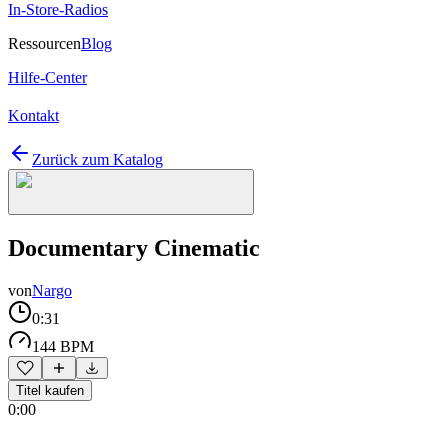
In-Store-Radios
Ressourcen
Blog
Hilfe-Center
Kontakt
Zurück zum Katalog
Documentary Cinematic
von
Nargo
0:31
144 BPM
Titel kaufen
0:00