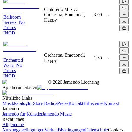
Children's Music,
Orchestra, Emotional,
3:09
-
Ballroom
Happy
Secrets_No
Drums
INOD
Orchestra, Emotional,
1:35
-
Enchanted
Happy
Waltz_No
Drums
INOD
©
2026
Jamendo Licensing
App herunterladen
Nützliche Links
Musikkatalog
In-Store-Radios
Preise
Kontakt
Hilfecenter
Kontakt
Jamendo
Jamendo für Künstler
Jamendo Music
Rechtliches
Allgemeine
Nutzungsbedingungen
Verkaufsbedingungen
Datenschutz
Cookie-