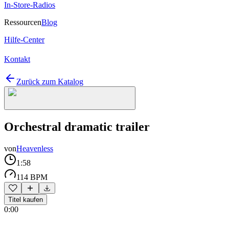
In-Store-Radios
Ressourcen
Blog
Hilfe-Center
Kontakt
Zurück zum Katalog
Orchestral dramatic trailer
von
Heavenless
1:58
114 BPM
Titel kaufen
0:00