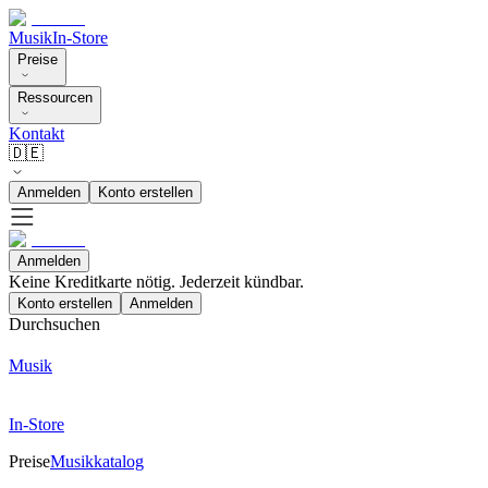
Musik
In-Store
Preise
Ressourcen
Kontakt
🇩🇪
Anmelden
Konto erstellen
Anmelden
Keine Kreditkarte nötig. Jederzeit kündbar.
Konto erstellen
Anmelden
Durchsuchen
Musik
In-Store
Preise
Musikkatalog