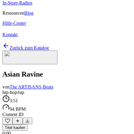
In-Store-Radios
Ressourcen
Blog
Hilfe-Center
Kontakt
Zurück zum Katalog
Asian Ravine
von
The ARTISANS Beats
hip-hop/rap
3:51
94 BPM
Content ID
Titel kaufen
0:00