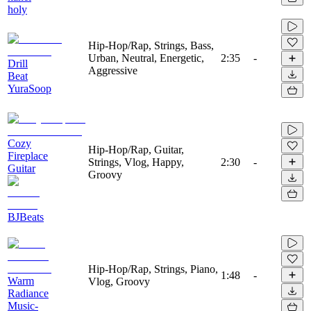
holy
Hip-Hop/Rap, Strings, Bass,
Urban, Neutral, Energetic,
2:35
-
Drill
Aggressive
Beat
YuraSoop
Cozy
Hip-Hop/Rap, Guitar,
Fireplace
Strings, Vlog, Happy,
2:30
-
Guitar
Groovy
BJBeats
Hip-Hop/Rap, Strings, Piano,
1:48
-
Warm
Vlog, Groovy
Radiance
Music-