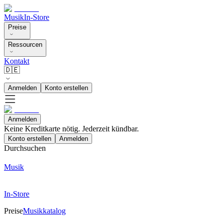
Musik
In-Store
Preise
Ressourcen
Kontakt
🇩🇪
Anmelden
Konto erstellen
Anmelden
Keine Kreditkarte nötig. Jederzeit kündbar.
Konto erstellen
Anmelden
Durchsuchen
Musik
In-Store
Preise
Musikkatalog