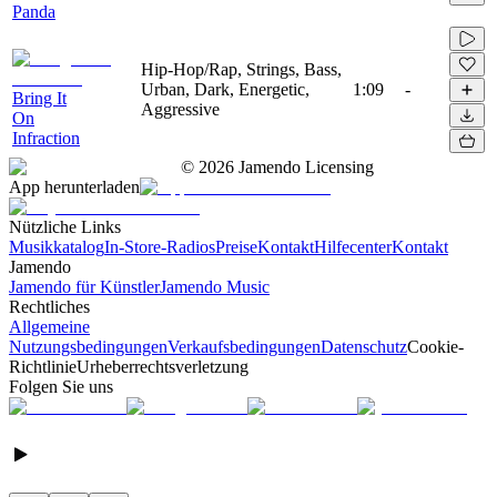
Panda
Hip-Hop/Rap, Strings, Bass,
Urban, Dark, Energetic,
1:09
-
Bring It
Aggressive
On
Infraction
©
2026
Jamendo Licensing
App herunterladen
Nützliche Links
Musikkatalog
In-Store-Radios
Preise
Kontakt
Hilfecenter
Kontakt
Jamendo
Jamendo für Künstler
Jamendo Music
Rechtliches
Allgemeine
Nutzungsbedingungen
Verkaufsbedingungen
Datenschutz
Cookie-
Richtlinie
Urheberrechtsverletzung
Folgen Sie uns