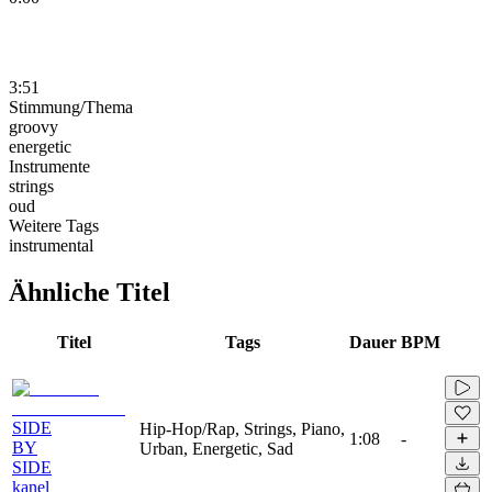
3:51
Stimmung/Thema
groovy
energetic
Instrumente
strings
oud
Weitere Tags
instrumental
Ähnliche Titel
Titel
Tags
Dauer
BPM
SIDE
Hip-Hop/Rap, Strings, Piano,
1:08
-
BY
Urban, Energetic, Sad
SIDE
kanel