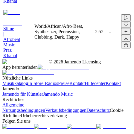
Khanal
World/African/Afro-Beat,
Slime
Synthesizer, Percussion,
2:52
-
|
Clubbing, Dark, Happy
Afrobeat
Music
Praz
Khanal
©
2026
Jamendo Licensing
App herunterladen
Nützliche Links
Musikkatalog
In-Store-Radios
Preise
Kontakt
Hilfecenter
Kontakt
Jamendo
Jamendo für Künstler
Jamendo Music
Rechtliches
Allgemeine
Nutzungsbedingungen
Verkaufsbedingungen
Datenschutz
Cookie-
Richtlinie
Urheberrechtsverletzung
Folgen Sie uns