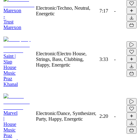
Electronic/Techno, Neutral,
Marexon
7:17
-
Energetic
-
Trust
Marexon
Electronic/Electro House,
Saint |
Strings, Bass, Clubbing,
3:33
-
Slap
Happy, Energetic
House
Music
Praz
Khanal
Marvel
Electronic/Dance, Synthesizer,
2:20
-
|
Party, Happy, Energetic
House
Music
Praz