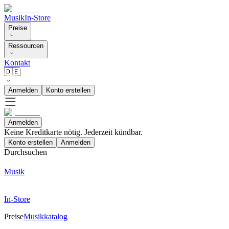
Musik
In-Store
Preise
Ressourcen
Kontakt
🇩🇪
Anmelden
Konto erstellen
Anmelden
Keine Kreditkarte nötig. Jederzeit kündbar.
Konto erstellen
Anmelden
Durchsuchen
Musik
In-Store
Preise
Musikkatalog