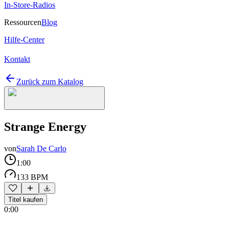
In-Store-Radios
Ressourcen
Blog
Hilfe-Center
Kontakt
Zurück zum Katalog
Strange Energy
von
Sarah De Carlo
1:00
133 BPM
Titel kaufen
0:00