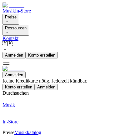
Musik
In-Store
Preise
Ressourcen
Kontakt
🇩🇪
Anmelden
Konto erstellen
Anmelden
Keine Kreditkarte nötig. Jederzeit kündbar.
Konto erstellen
Anmelden
Durchsuchen
Musik
In-Store
Preise
Musikkatalog