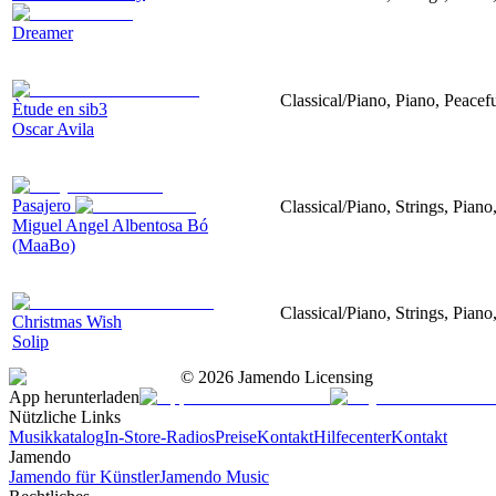
Dreamer
Classical/Piano, Piano, Peacef
Ètude en sib3
Oscar Avila
Pasajero
Classical/Piano, Strings, Piano
Miguel Angel Albentosa Bó
(MaaBo)
Classical/Piano, Strings, Pian
Christmas Wish
Solip
©
2026
Jamendo Licensing
App herunterladen
Nützliche Links
Musikkatalog
In-Store-Radios
Preise
Kontakt
Hilfecenter
Kontakt
Jamendo
Jamendo für Künstler
Jamendo Music