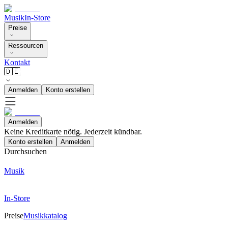
Musik
In-Store
Preise
Ressourcen
Kontakt
🇩🇪
Anmelden
Konto erstellen
Anmelden
Keine Kreditkarte nötig. Jederzeit kündbar.
Konto erstellen
Anmelden
Durchsuchen
Musik
In-Store
Preise
Musikkatalog