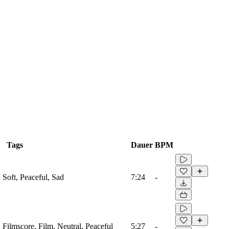
Tags
Dauer
BPM
, Soft, Peaceful, Sad
7:24
-
, Filmscore, Film, Neutral, Peaceful
5:27
-