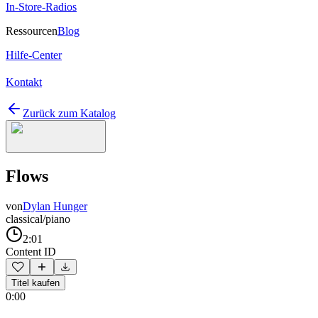
In-Store-Radios
Ressourcen
Blog
Hilfe-Center
Kontakt
Zurück zum Katalog
Flows
von
Dylan Hunger
classical/piano
2:01
Content ID
Titel kaufen
0:00