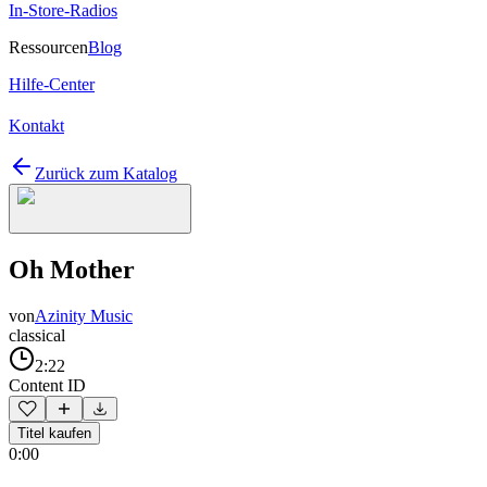
In-Store-Radios
Ressourcen
Blog
Hilfe-Center
Kontakt
Zurück zum Katalog
Oh Mother
von
Azinity Music
classical
2:22
Content ID
Titel kaufen
0:00