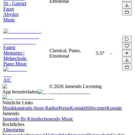
Emotional
50 - Gabriel
Faure
Abydos
Music
Faded
Classical, Piano,
Memories |
5:37
-
Emotional
Melancholic
Piano Music
A|C
©
2026
Jamendo Licensing
App herunterladen
Nützliche Links
Musikkatalog
In-Store-Radios
Preise
Kontakt
Hilfecenter
Kontakt
Jamendo
Jamendo für Künstler
Jamendo Music
Rechtliches
Allgemeine