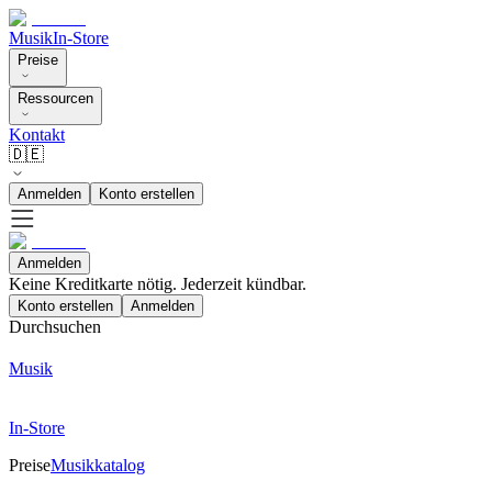
Musik
In-Store
Preise
Ressourcen
Kontakt
🇩🇪
Anmelden
Konto erstellen
Anmelden
Keine Kreditkarte nötig. Jederzeit kündbar.
Konto erstellen
Anmelden
Durchsuchen
Musik
In-Store
Preise
Musikkatalog