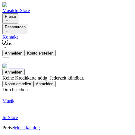
Musik
In-Store
Preise
Ressourcen
Kontakt
🇩🇪
Anmelden
Konto erstellen
Anmelden
Keine Kreditkarte nötig. Jederzeit kündbar.
Konto erstellen
Anmelden
Durchsuchen
Musik
In-Store
Preise
Musikkatalog