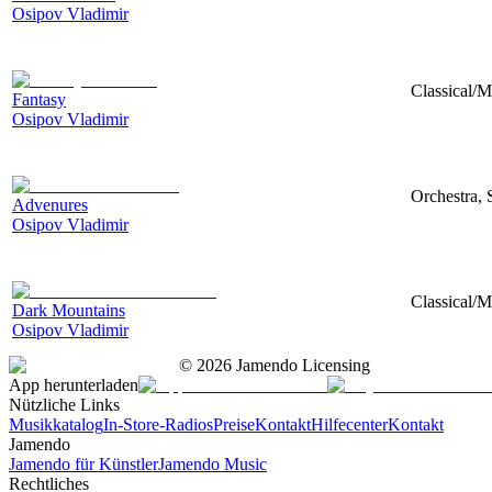
Osipov Vladimir
Classical/M
Fantasy
Osipov Vladimir
Orchestra, 
Advenures
Osipov Vladimir
Classical/M
Dark Mountains
Osipov Vladimir
©
2026
Jamendo Licensing
App herunterladen
Nützliche Links
Musikkatalog
In-Store-Radios
Preise
Kontakt
Hilfecenter
Kontakt
Jamendo
Jamendo für Künstler
Jamendo Music
Rechtliches