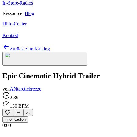
In-Store-Radios
Ressourcen
Blog
Hilfe-Center
Kontakt
Zurück zum Katalog
Epic Cinematic Hybrid Trailer
von
ANtarcticbreeze
2:36
130 BPM
Titel kaufen
0:00