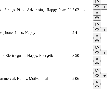
, Strings, Piano, Advertising, Happy, Peaceful
3:02
-
axophone, Piano, Happy
2:41
-
no, Electricguitar, Happy, Energetic
3:50
-
Commercial, Happy, Motivational
2:06
-