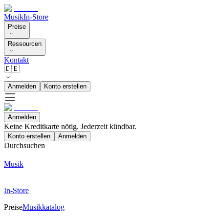
Musik
In-Store
Preise
Ressourcen
Kontakt
🇩🇪
Anmelden
Konto erstellen
Anmelden
Keine Kreditkarte nötig. Jederzeit kündbar.
Konto erstellen
Anmelden
Durchsuchen
Musik
In-Store
Preise
Musikkatalog