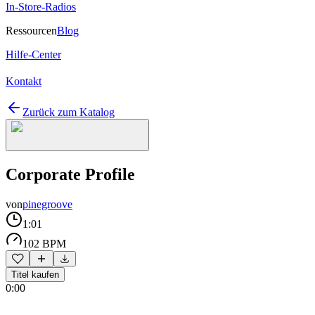
In-Store-Radios
Ressourcen
Blog
Hilfe-Center
Kontakt
Zurück zum Katalog
Corporate Profile
von
pinegroove
1:01
102 BPM
Titel kaufen
0:00