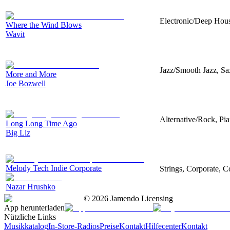
Electronic/Deep House
Where the Wind Blows
Wavit
Jazz/Smooth Jazz, S
More and More
Joe Bozwell
Alternative/Rock, Pia
Long Long Time Ago
Big Liz
Melody Tech Indie Corporate
Strings, Corporate, 
Nazar Hrushko
©
2026
Jamendo Licensing
App herunterladen
Nützliche Links
Musikkatalog
In-Store-Radios
Preise
Kontakt
Hilfecenter
Kontakt