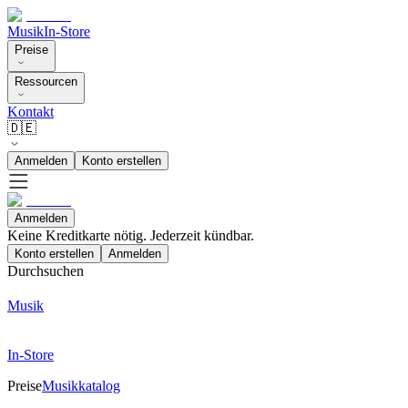
Musik
In-Store
Preise
Ressourcen
Kontakt
🇩🇪
Anmelden
Konto erstellen
Anmelden
Keine Kreditkarte nötig. Jederzeit kündbar.
Konto erstellen
Anmelden
Durchsuchen
Musik
In-Store
Preise
Musikkatalog