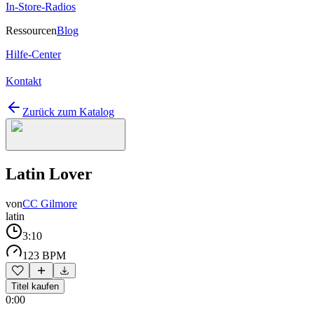
In-Store-Radios
Ressourcen
Blog
Hilfe-Center
Kontakt
Zurück zum Katalog
Latin Lover
von
CC Gilmore
latin
3:10
123 BPM
Titel kaufen
0:00