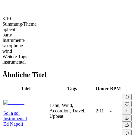
3:10
Stimmung/Thema
upbeat
party
Instrumente
saxophone
wind
Weitere Tags
instrumental
Ähnliche Titel
Titel
Tags
Dauer
BPM
Latin, Wind,
Accordion, Travel,
2:11
-
Sol a sol
Upbeat
Instrumental
Ed Napoli