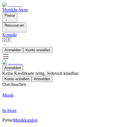
Musik
In-Store
Preise
Ressourcen
Kontakt
🇩🇪
Anmelden
Konto erstellen
Anmelden
Keine Kreditkarte nötig. Jederzeit kündbar.
Konto erstellen
Anmelden
Durchsuchen
Musik
In-Store
Preise
Musikkatalog