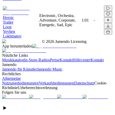
Electronic, Orchestra,
Heroic
Adventure, Corporate,
1:01
-
Trailer
Energetic, Sad, Epic
Loop
Yevhen
Lokhmatov
©
2026
Jamendo Licensing
App herunterladen
Nützliche Links
Musikkatalog
In-Store-Radios
Preise
Kontakt
Hilfecenter
Kontakt
Jamendo
Jamendo für Künstler
Jamendo Music
Rechtliches
Allgemeine
Nutzungsbedingungen
Verkaufsbedingungen
Datenschutz
Cookie-
Richtlinie
Urheberrechtsverletzung
Folgen Sie uns