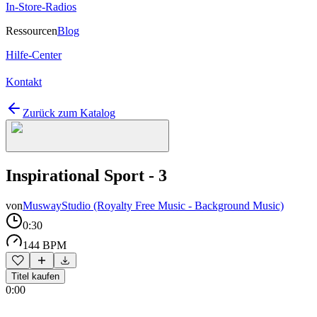
In-Store-Radios
Ressourcen
Blog
Hilfe-Center
Kontakt
Zurück zum Katalog
Inspirational Sport - 3
von
MuswayStudio (Royalty Free Music - Background Music)
0:30
144 BPM
Titel kaufen
0:00