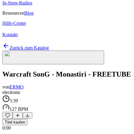
In-Store-Radios
Ressourcen
Blog
Hilfe-Center
Kontakt
Zurück zum Katalog
Warcraft SonG - Monastiri - FREETUBE
von
ERMO
electronic
5:39
127 BPM
Titel kaufen
0:00