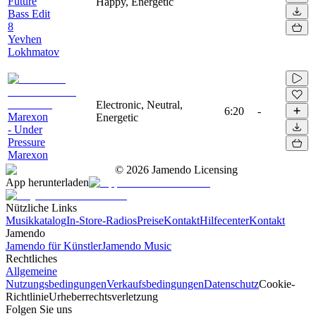
Future
Happy, Energetic
Bass Edit
8
Yevhen
Lokhmatov
Electronic, Neutral,
6:20
-
Marexon
Energetic
- Under
Pressure
Marexon
©
2026
Jamendo Licensing
App herunterladen
Nützliche Links
Musikkatalog
In-Store-Radios
Preise
Kontakt
Hilfecenter
Kontakt
Jamendo
Jamendo für Künstler
Jamendo Music
Rechtliches
Allgemeine
Nutzungsbedingungen
Verkaufsbedingungen
Datenschutz
Cookie-
Richtlinie
Urheberrechtsverletzung
Folgen Sie uns