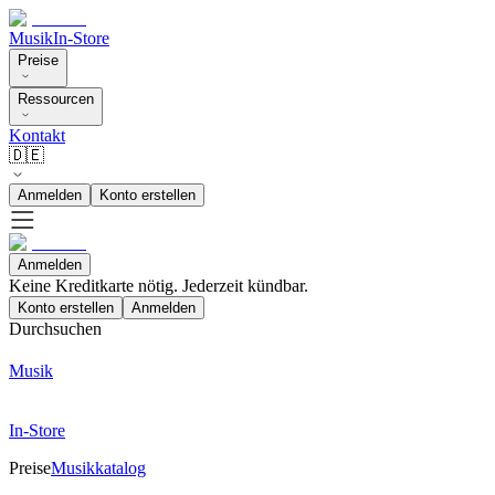
Musik
In-Store
Preise
Ressourcen
Kontakt
🇩🇪
Anmelden
Konto erstellen
Anmelden
Keine Kreditkarte nötig. Jederzeit kündbar.
Konto erstellen
Anmelden
Durchsuchen
Musik
In-Store
Preise
Musikkatalog