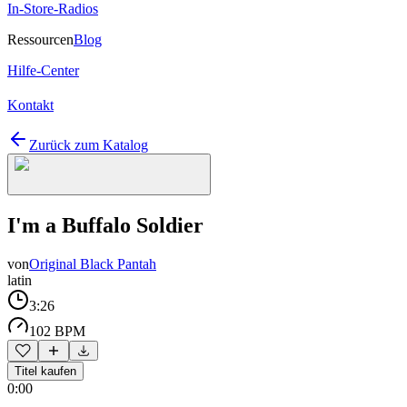
In-Store-Radios
Ressourcen
Blog
Hilfe-Center
Kontakt
Zurück zum Katalog
I'm a Buffalo Soldier
von
Original Black Pantah
latin
3:26
102 BPM
Titel kaufen
0:00