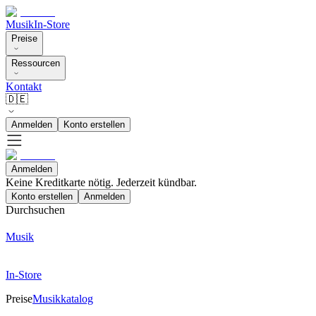
Musik
In-Store
Preise
Ressourcen
Kontakt
🇩🇪
Anmelden
Konto erstellen
Anmelden
Keine Kreditkarte nötig. Jederzeit kündbar.
Konto erstellen
Anmelden
Durchsuchen
Musik
In-Store
Preise
Musikkatalog