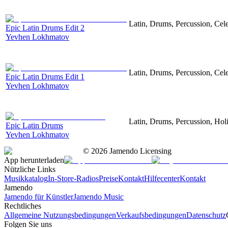
Latin, Drums, Percussion, Cel
Epic Latin Drums Edit 2
Yevhen Lokhmatov
Latin, Drums, Percussion, Cel
Epic Latin Drums Edit 1
Yevhen Lokhmatov
Latin, Drums, Percussion, Hol
Epic Latin Drums
Yevhen Lokhmatov
©
2026
Jamendo Licensing
App herunterladen
Nützliche Links
Musikkatalog
In-Store-Radios
Preise
Kontakt
Hilfecenter
Kontakt
Jamendo
Jamendo für Künstler
Jamendo Music
Rechtliches
Allgemeine Nutzungsbedingungen
Verkaufsbedingungen
Datenschutz
Folgen Sie uns