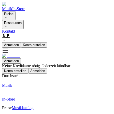
Musik
In-Store
Preise
Ressourcen
Kontakt
🇩🇪
Anmelden
Konto erstellen
Anmelden
Keine Kreditkarte nötig. Jederzeit kündbar.
Konto erstellen
Anmelden
Durchsuchen
Musik
In-Store
Preise
Musikkatalog