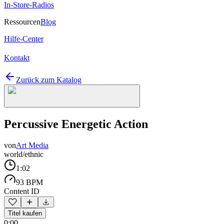
In-Store-Radios
Ressourcen
Blog
Hilfe-Center
Kontakt
Zurück zum Katalog
Percussive Energetic Action
von
Art Media
world/ethnic
1:02
93 BPM
Content ID
Titel kaufen
0:00