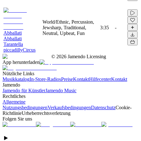
World/Ethnic, Percussion,
Jewsharp, Traditional,
3:35
-
Abballati
Neutral, Upbeat, Fun
Abballati
Tarantella
piccadillyCircus
©
2026
Jamendo Licensing
App herunterladen
Nützliche Links
Musikkatalog
In-Store-Radios
Preise
Kontakt
Hilfecenter
Kontakt
Jamendo
Jamendo für Künstler
Jamendo Music
Rechtliches
Allgemeine
Nutzungsbedingungen
Verkaufsbedingungen
Datenschutz
Cookie-
Richtlinie
Urheberrechtsverletzung
Folgen Sie uns