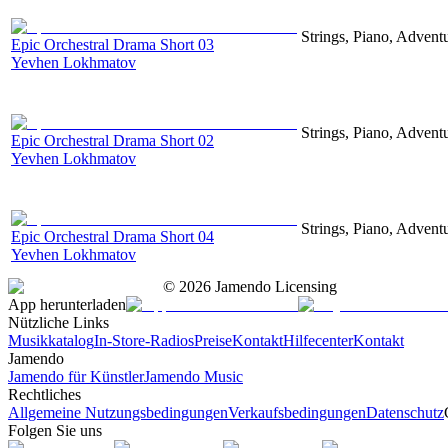
Strings, Piano, Advent
Epic Orchestral Drama Short 03
Yevhen Lokhmatov
Strings, Piano, Advent
Epic Orchestral Drama Short 02
Yevhen Lokhmatov
Strings, Piano, Advent
Epic Orchestral Drama Short 04
Yevhen Lokhmatov
©
2026
Jamendo Licensing
App herunterladen
Nützliche Links
Musikkatalog
In-Store-Radios
Preise
Kontakt
Hilfecenter
Kontakt
Jamendo
Jamendo für Künstler
Jamendo Music
Rechtliches
Allgemeine Nutzungsbedingungen
Verkaufsbedingungen
Datenschutz
Folgen Sie uns