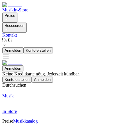
Musik
In-Store
Preise
Ressourcen
Kontakt
🇩🇪
Anmelden
Konto erstellen
Anmelden
Keine Kreditkarte nötig. Jederzeit kündbar.
Konto erstellen
Anmelden
Durchsuchen
Musik
In-Store
Preise
Musikkatalog