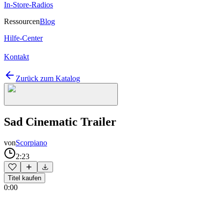
In-Store-Radios
Ressourcen
Blog
Hilfe-Center
Kontakt
Zurück zum Katalog
Sad Cinematic Trailer
von
Scorpiano
2:23
Titel kaufen
0:00