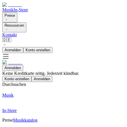
Musik
In-Store
Preise
Ressourcen
Kontakt
🇩🇪
Anmelden
Konto erstellen
Anmelden
Keine Kreditkarte nötig. Jederzeit kündbar.
Konto erstellen
Anmelden
Durchsuchen
Musik
In-Store
Preise
Musikkatalog