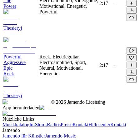
The
Electroamplified, Videogame,
2:17
-
Power
Motivational, Energetic,
Powerful
Thesieryj
Powerful
Rock, Electricguitar,
Aggressive
Electroamplified, Sport,
2:17
-
Epic
Neutral, Motivational,
Rock
Energetic
Thesieryj
©
2026
Jamendo Licensing
App herunterladen
Nützliche Links
Musikkatalog
In-Store-Radios
Preise
Kontakt
Hilfecenter
Kontakt
Jamendo
Jamendo für Künstler
Jamendo Music