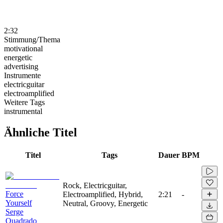
2:32
Stimmung/Thema
motivational
energetic
advertising
Instrumente
electricguitar
electroamplified
Weitere Tags
instrumental
Ähnliche Titel
Titel
Tags
Dauer
BPM
Rock, Electricguitar,
Force
Electroamplified, Hybrid,
2:21
-
Yourself
Neutral, Groovy, Energetic
Serge
Quadrado