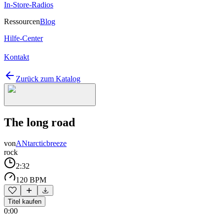
In-Store-Radios
Ressourcen
Blog
Hilfe-Center
Kontakt
Zurück zum Katalog
The long road
von
ANtarcticbreeze
rock
2:32
120 BPM
Titel kaufen
0:00