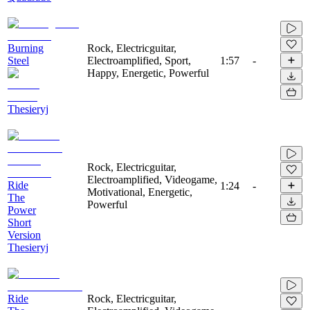
Burning
Rock, Electricguitar,
Steel
Electroamplified, Sport,
1:57
-
Happy, Energetic, Powerful
Thesieryj
Rock, Electricguitar,
Electroamplified, Videogame,
Ride
1:24
-
Motivational, Energetic,
The
Powerful
Power
Short
Version
Thesieryj
Ride
Rock, Electricguitar,