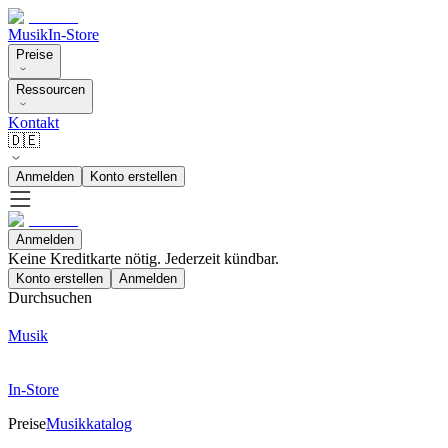
Musik
In-Store
Preise
Ressourcen
Kontakt
🇩🇪
Anmelden
Konto erstellen
Anmelden
Keine Kreditkarte nötig. Jederzeit kündbar.
Konto erstellen
Anmelden
Durchsuchen
Musik
In-Store
Preise
Musikkatalog