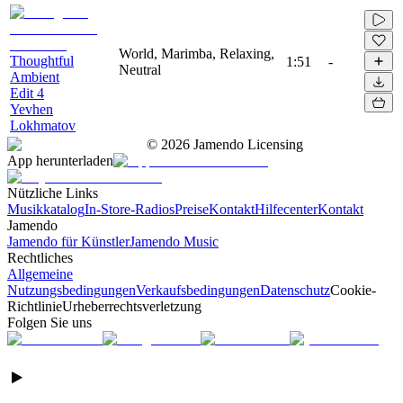
World, Marimba, Relaxing,
Thoughtful
1:51
-
Neutral
Ambient
Edit 4
Yevhen
Lokhmatov
©
2026
Jamendo Licensing
App herunterladen
Nützliche Links
Musikkatalog
In-Store-Radios
Preise
Kontakt
Hilfecenter
Kontakt
Jamendo
Jamendo für Künstler
Jamendo Music
Rechtliches
Allgemeine
Nutzungsbedingungen
Verkaufsbedingungen
Datenschutz
Cookie-
Richtlinie
Urheberrechtsverletzung
Folgen Sie uns