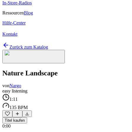
In-Store-Radios
Ressourcen
Blog
Hilfe-Center
Kontakt
Zurück zum Katalog
Nature Landscape
von
Nargo
easy listening
1:11
135 BPM
Titel kaufen
0:00