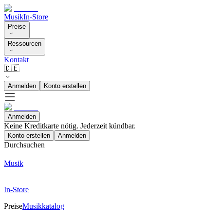
Musik
In-Store
Preise
Ressourcen
Kontakt
🇩🇪
Anmelden
Konto erstellen
Anmelden
Keine Kreditkarte nötig. Jederzeit kündbar.
Konto erstellen
Anmelden
Durchsuchen
Musik
In-Store
Preise
Musikkatalog