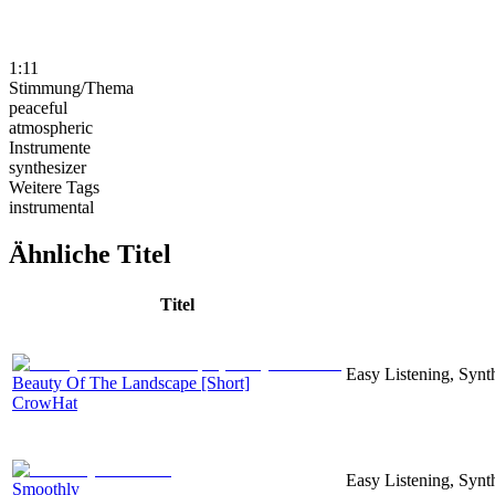
1:11
Stimmung/Thema
peaceful
atmospheric
Instrumente
synthesizer
Weitere Tags
instrumental
Ähnliche Titel
Titel
Easy Listening, Synt
Beauty Of The Landscape [Short]
CrowHat
Easy Listening, Synt
Smoothly