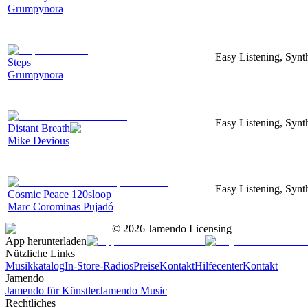
Grumpynora
Easy Listening, Synt
Steps
Grumpynora
Easy Listening, Synt
Distant Breath
Mike Devious
Easy Listening, Synt
Cosmic Peace 120sloop
Marc Corominas Pujadó
©
2026
Jamendo Licensing
App herunterladen
Nützliche Links
Musikkatalog
In-Store-Radios
Preise
Kontakt
Hilfecenter
Kontakt
Jamendo
Jamendo für Künstler
Jamendo Music
Rechtliches