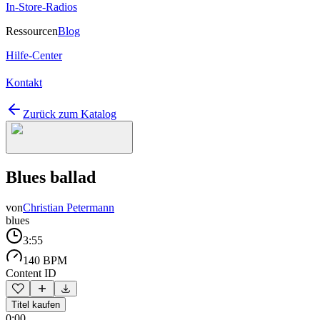
In-Store-Radios
Ressourcen
Blog
Hilfe-Center
Kontakt
Zurück zum Katalog
Blues ballad
von
Christian Petermann
blues
3:55
140 BPM
Content ID
Titel kaufen
0:00