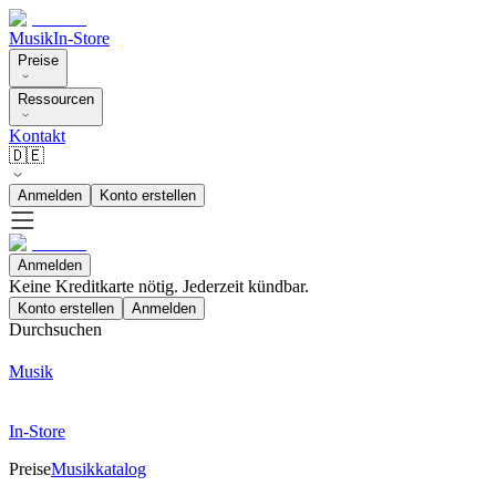
Musik
In-Store
Preise
Ressourcen
Kontakt
🇩🇪
Anmelden
Konto erstellen
Anmelden
Keine Kreditkarte nötig. Jederzeit kündbar.
Konto erstellen
Anmelden
Durchsuchen
Musik
In-Store
Preise
Musikkatalog