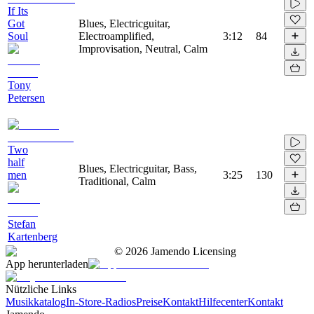
If Its
Got
Blues, Electricguitar,
Soul
Electroamplified,
3:12
84
Improvisation, Neutral, Calm
Tony
Petersen
Two
half
Blues, Electricguitar, Bass,
men
3:25
130
Traditional, Calm
Stefan
Kartenberg
©
2026
Jamendo Licensing
App herunterladen
Nützliche Links
Musikkatalog
In-Store-Radios
Preise
Kontakt
Hilfecenter
Kontakt