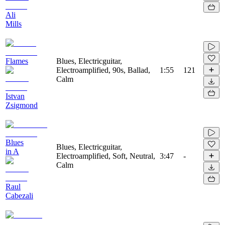
Ali
Mills
Flames
Blues, Electricguitar,
Electroamplified, 90s, Ballad,
1:55
121
Calm
Istvan
Zsigmond
Blues
Blues, Electricguitar,
in A
Electroamplified, Soft, Neutral,
3:47
-
Calm
Raul
Cabezali