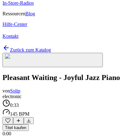
In-Store-Radios
Ressourcen
Blog
Hilfe-Center
Kontakt
Zurück zum Katalog
Pleasant Waiting - Joyful Jazz Piano
von
Solip
electronic
0:33
145 BPM
Titel kaufen
0:00