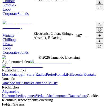
Chillout
Groove -
Loop
CorporateSounds
Electronic, Guitar, Strings,
Vintage
1:07
-
Abstract, Relaxing
Chillhop
Flow -
Loop
CorporateSounds
©
2026
Jamendo Licensing
App herunterladen
Nützliche Links
Musikkatalog
In-Store-Radios
Preise
Kontakt
Hilfecenter
Kontakt
Jamendo
Jamendo für Künstler
Jamendo Music
Rechtliches
Allgemeine
Nutzungsbedingungen
Verkaufsbedingungen
Datenschutz
Cookie-
Richtlinie
Urheberrechtsverletzung
Folgen Sie uns