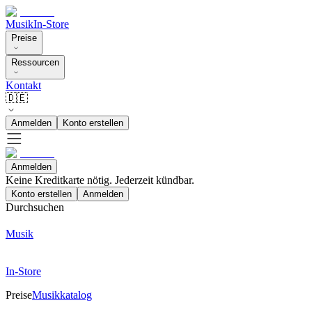
Musik
In-Store
Preise
Ressourcen
Kontakt
🇩🇪
Anmelden
Konto erstellen
Anmelden
Keine Kreditkarte nötig. Jederzeit kündbar.
Konto erstellen
Anmelden
Durchsuchen
Musik
In-Store
Preise
Musikkatalog