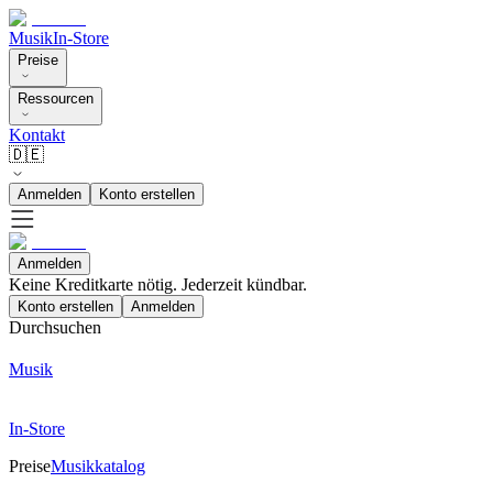
Musik
In-Store
Preise
Ressourcen
Kontakt
🇩🇪
Anmelden
Konto erstellen
Anmelden
Keine Kreditkarte nötig. Jederzeit kündbar.
Konto erstellen
Anmelden
Durchsuchen
Musik
In-Store
Preise
Musikkatalog