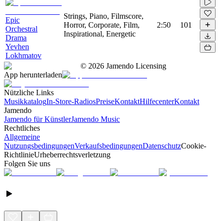
Strings, Piano, Filmscore,
Epic
Horror, Corporate, Film,
2:50
101
Orchestral
Inspirational, Energetic
Drama
Yevhen
Lokhmatov
©
2026
Jamendo Licensing
App herunterladen
Nützliche Links
Musikkatalog
In-Store-Radios
Preise
Kontakt
Hilfecenter
Kontakt
Jamendo
Jamendo für Künstler
Jamendo Music
Rechtliches
Allgemeine
Nutzungsbedingungen
Verkaufsbedingungen
Datenschutz
Cookie-
Richtlinie
Urheberrechtsverletzung
Folgen Sie uns