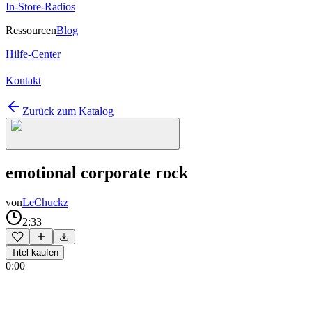
In-Store-Radios
Ressourcen
Blog
Hilfe-Center
Kontakt
Zurück zum Katalog
emotional corporate rock
von
LeChuckz
2:33
Titel kaufen
0:00