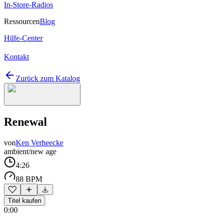
In-Store-Radios
Ressourcen
Blog
Hilfe-Center
Kontakt
Zurück zum Katalog
Renewal
von
Ken Verheecke
ambient/new age
4:26
88 BPM
Titel kaufen
0:00