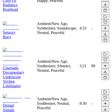
Cave Of
Happy, Peaceful
Radiance
Boarhead
Ambient/New Age,
Synthesizer, Soundscape,
4:33
-
Sensory
Neutral, Peaceful
Buoy
Ambient/New Age,
Synthesizer, Abstract,
3:21
99
Cinematic
Neutral, Peaceful
Documentary
Underscore
Yevhen
Lokhmatov
Ambient/New Age,
Synthesizer, Neutral,
8:30
-
Distant
Peaceful
Signals