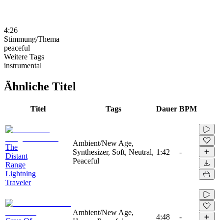
4:26
Stimmung/Thema
peaceful
Weitere Tags
instrumental
Ähnliche Titel
Titel
Tags
Dauer
BPM
Ambient/New Age,
The
Synthesizer, Soft, Neutral,
1:42
-
Distant
Peaceful
Range
Lightning
Traveler
Ambient/New Age,
4:48
-