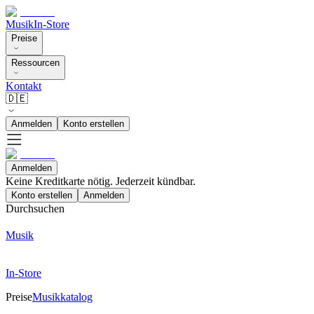
Musik
In-Store
Preise
Ressourcen
Kontakt
🇩🇪
Anmelden
Konto erstellen
Anmelden
Keine Kreditkarte nötig. Jederzeit kündbar.
Konto erstellen
Anmelden
Durchsuchen
Musik
In-Store
Preise
Musikkatalog