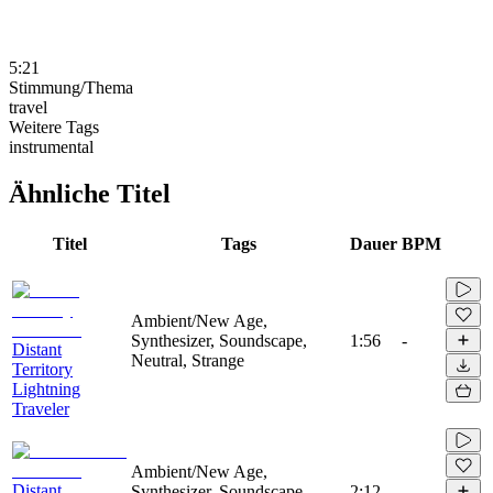
5:21
Stimmung/Thema
travel
Weitere Tags
instrumental
Ähnliche Titel
Titel
Tags
Dauer
BPM
Ambient/New Age,
Synthesizer, Soundscape,
1:56
-
Distant
Neutral, Strange
Territory
Lightning
Traveler
Ambient/New Age,
Distant
Synthesizer, Soundscape,
2:12
-