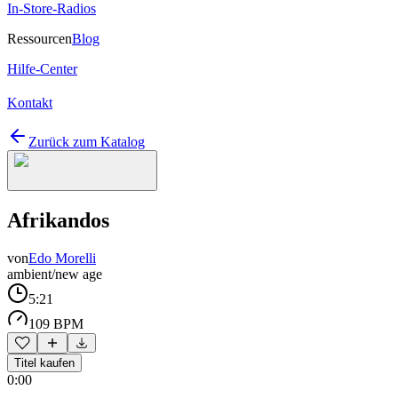
In-Store-Radios
Ressourcen
Blog
Hilfe-Center
Kontakt
Zurück zum Katalog
Afrikandos
von
Edo Morelli
ambient/new age
5:21
109 BPM
Titel kaufen
0:00