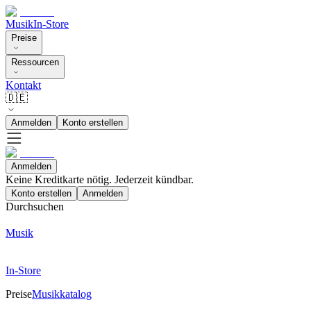
Musik
In-Store
Preise
Ressourcen
Kontakt
🇩🇪
Anmelden
Konto erstellen
Anmelden
Keine Kreditkarte nötig. Jederzeit kündbar.
Konto erstellen
Anmelden
Durchsuchen
Musik
In-Store
Preise
Musikkatalog