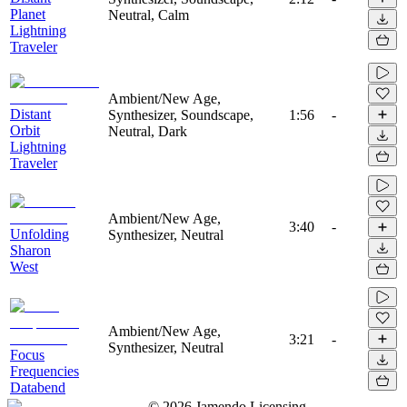
Planet
Neutral, Calm
Lightning
Traveler
Ambient/New Age,
Distant
Synthesizer, Soundscape,
1:56
-
Orbit
Neutral, Dark
Lightning
Traveler
Ambient/New Age,
3:40
-
Unfolding
Synthesizer, Neutral
Sharon
West
Ambient/New Age,
3:21
-
Synthesizer, Neutral
Focus
Frequencies
Databend
©
2026
Jamendo Licensing