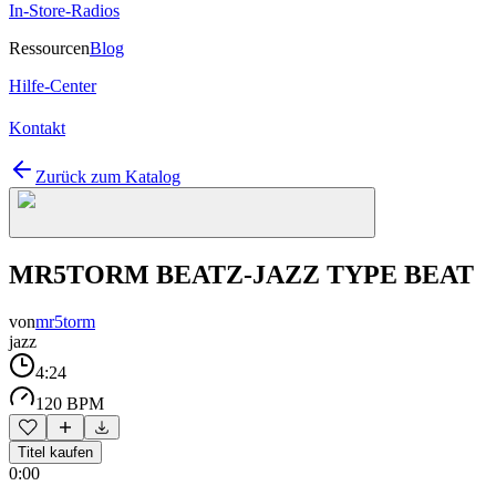
In-Store-Radios
Ressourcen
Blog
Hilfe-Center
Kontakt
Zurück zum Katalog
MR5TORM BEATZ-JAZZ TYPE BEAT
von
mr5torm
jazz
4:24
120 BPM
Titel kaufen
0:00