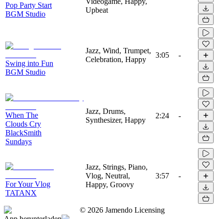
Videogame, Happy,
Pop Party Start
Upbeat
BGM Studio
Jazz, Wind, Trumpet,
3:05
-
Celebration, Happy
Swing into Fun
BGM Studio
Jazz, Drums,
When The
2:24
-
Synthesizer, Happy
Clouds Cry
BlackSmith
Sundays
Jazz, Strings, Piano,
Vlog, Neutral,
3:57
-
For Your Vlog
Happy, Groovy
TATANX
©
2026
Jamendo Licensing
App herunterladen