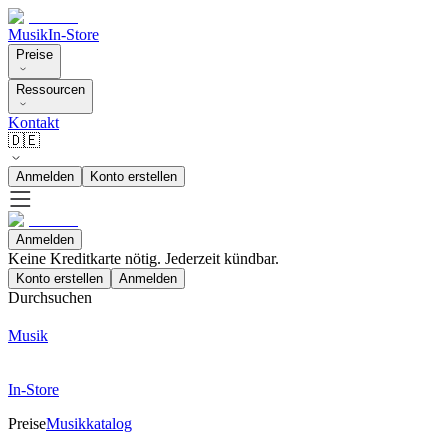
Musik
In-Store
Preise
Ressourcen
Kontakt
🇩🇪
Anmelden
Konto erstellen
Anmelden
Keine Kreditkarte nötig. Jederzeit kündbar.
Konto erstellen
Anmelden
Durchsuchen
Musik
In-Store
Preise
Musikkatalog