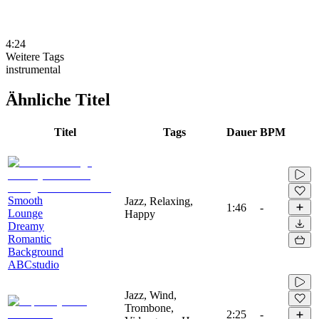
4:24
Weitere Tags
instrumental
Ähnliche Titel
Titel
Tags
Dauer
BPM
Smooth
Jazz, Relaxing,
1:46
-
Lounge
Happy
Dreamy
Romantic
Background
ABCstudio
Jazz, Wind,
Trombone,
2:25
-