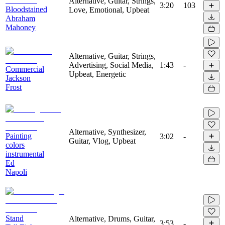
Alternative, Guitar, Strings,
3:20
103
Bloodstained
Love, Emotional, Upbeat
Abraham
Mahoney
Alternative, Guitar, Strings,
Advertising, Social Media,
1:43
-
Commercial
Upbeat, Energetic
Jackson
Frost
Alternative, Synthesizer,
Painting
3:02
-
Guitar, Vlog, Upbeat
colors
instrumental
Ed
Napoli
Stand
Alternative, Drums, Guitar,
3:53
-