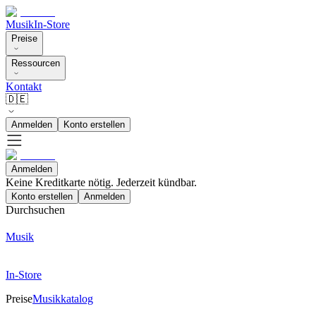
Musik
In-Store
Preise
Ressourcen
Kontakt
🇩🇪
Anmelden
Konto erstellen
Anmelden
Keine Kreditkarte nötig. Jederzeit kündbar.
Konto erstellen
Anmelden
Durchsuchen
Musik
In-Store
Preise
Musikkatalog