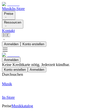
Musik
In-Store
Preise
Ressourcen
Kontakt
🇩🇪
Anmelden
Konto erstellen
Anmelden
Keine Kreditkarte nötig. Jederzeit kündbar.
Konto erstellen
Anmelden
Durchsuchen
Musik
In-Store
Preise
Musikkatalog