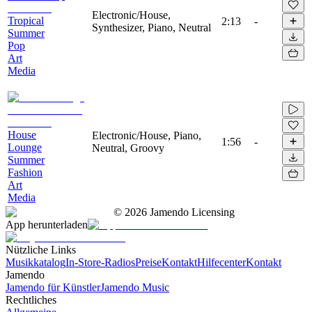
Electronic/House,
Tropical
2:13
-
Synthesizer, Piano, Neutral
Summer
Pop
Art
Media
House
Electronic/House, Piano,
1:56
-
Lounge
Neutral, Groovy
Summer
Fashion
Art
Media
©
2026
Jamendo Licensing
App herunterladen
Nützliche Links
Musikkatalog
In-Store-Radios
Preise
Kontakt
Hilfecenter
Kontakt
Jamendo
Jamendo für Künstler
Jamendo Music
Rechtliches