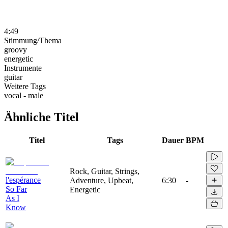
4:49
Stimmung/Thema
groovy
energetic
Instrumente
guitar
Weitere Tags
vocal - male
Ähnliche Titel
Titel
Tags
Dauer
BPM
Rock, Guitar, Strings,
l'espérance
Adventure, Upbeat,
6:30
-
So Far
Energetic
As I
Know