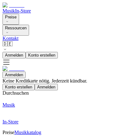
Musik
In-Store
Preise
Ressourcen
Kontakt
🇩🇪
Anmelden
Konto erstellen
Anmelden
Keine Kreditkarte nötig. Jederzeit kündbar.
Konto erstellen
Anmelden
Durchsuchen
Musik
In-Store
Preise
Musikkatalog