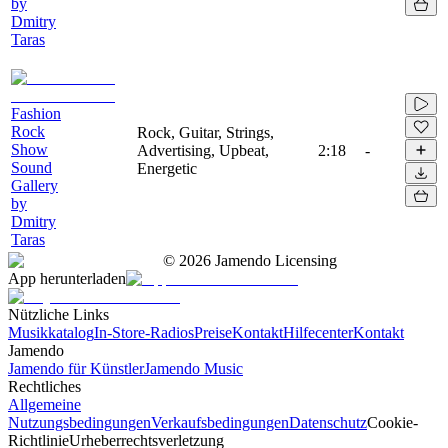
by
Dmitry
Taras
Fashion
Rock
Rock, Guitar, Strings,
Show
Advertising, Upbeat,
2:18
-
Sound
Energetic
Gallery
by
Dmitry
Taras
©
2026
Jamendo Licensing
App herunterladen
Nützliche Links
Musikkatalog
In-Store-Radios
Preise
Kontakt
Hilfecenter
Kontakt
Jamendo
Jamendo für Künstler
Jamendo Music
Rechtliches
Allgemeine
Nutzungsbedingungen
Verkaufsbedingungen
Datenschutz
Cookie-
Richtlinie
Urheberrechtsverletzung