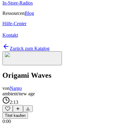
In-Store-Radios
Ressourcen
Blog
Hilfe-Center
Kontakt
Zurück zum Katalog
Origami Waves
von
Nargo
ambient/new age
2:13
Titel kaufen
0:00