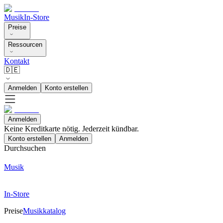
Musik
In-Store
Preise
Ressourcen
Kontakt
🇩🇪
Anmelden
Konto erstellen
Anmelden
Keine Kreditkarte nötig. Jederzeit kündbar.
Konto erstellen
Anmelden
Durchsuchen
Musik
In-Store
Preise
Musikkatalog