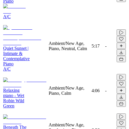
Piano
A|C
Ambient/New Age,
5:17
-
Quiet Sunset |
Piano, Neutral, Calm
Intimate &
Contemplative
Piano
A|C
Ambient/New Age,
Relaxing
4:06
-
Piano, Calm
piano - Wet
Robin Wild
Green
Ambient/New Age,
Beneath The