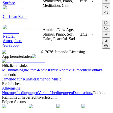
Synthesizer, Piano,
6:26
-
Surface
Meditation, Calm
Christian Raab
Ambient/New Age,
Strings, Piano, Soft,
2:52
-
Natural
Calm, Peaceful, Sad
Atmosphere
YuraSoop
©
2026
Jamendo Licensing
App herunterladen
Nützliche Links
Musikkatalog
In-Store-Radios
Preise
Kontakt
Hilfecenter
Kontakt
Jamendo
Jamendo für Künstler
Jamendo Music
Rechtliches
Allgemeine
Nutzungsbedingungen
Verkaufsbedingungen
Datenschutz
Cookie-
Richtlinie
Urheberrechtsverletzung
Folgen Sie uns