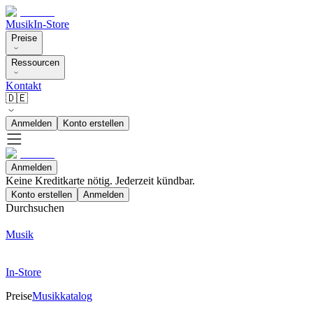
Musik
In-Store
Preise
Ressourcen
Kontakt
🇩🇪
Anmelden
Konto erstellen
Anmelden
Keine Kreditkarte nötig. Jederzeit kündbar.
Konto erstellen
Anmelden
Durchsuchen
Musik
In-Store
Preise
Musikkatalog