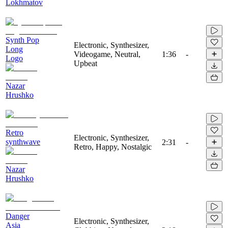
Lokhmatov
Synth Pop
Electronic, Synthesizer,
Long
Videogame, Neutral,
1:36
-
Logo
Upbeat
Nazar
Hrushko
Retro
Electronic, Synthesizer,
synthwave
2:31
-
Retro, Happy, Nostalgic
Nazar
Hrushko
Danger
Electronic, Synthesizer,
Asia