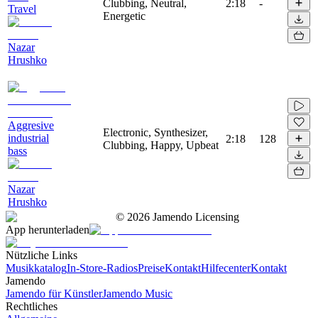
Clubbing, Neutral,
2:18
-
Travel
Energetic
Nazar
Hrushko
Aggresive
Electronic, Synthesizer,
industrial
2:18
128
Clubbing, Happy, Upbeat
bass
Nazar
Hrushko
©
2026
Jamendo Licensing
App herunterladen
Nützliche Links
Musikkatalog
In-Store-Radios
Preise
Kontakt
Hilfecenter
Kontakt
Jamendo
Jamendo für Künstler
Jamendo Music
Rechtliches