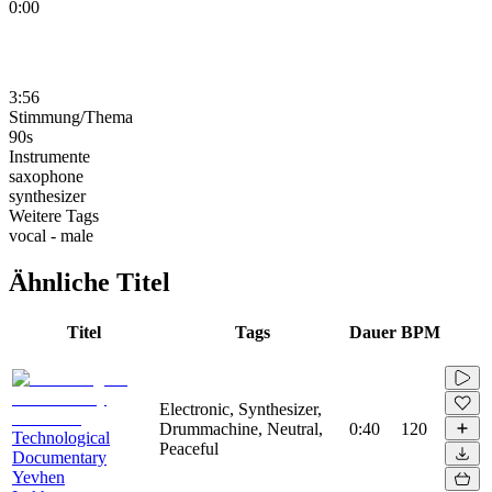
0:00
3:56
Stimmung/Thema
90s
Instrumente
saxophone
synthesizer
Weitere Tags
vocal - male
Ähnliche Titel
Titel
Tags
Dauer
BPM
Electronic, Synthesizer,
Drummachine, Neutral,
0:40
120
Technological
Peaceful
Documentary
Yevhen