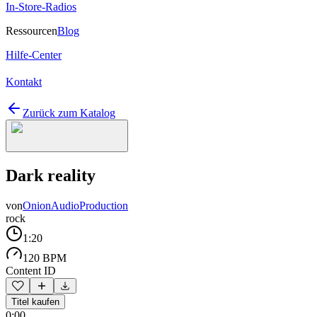
In-Store-Radios
Ressourcen
Blog
Hilfe-Center
Kontakt
Zurück zum Katalog
Dark reality
von
OnionAudioProduction
rock
1:20
120 BPM
Content ID
Titel kaufen
0:00