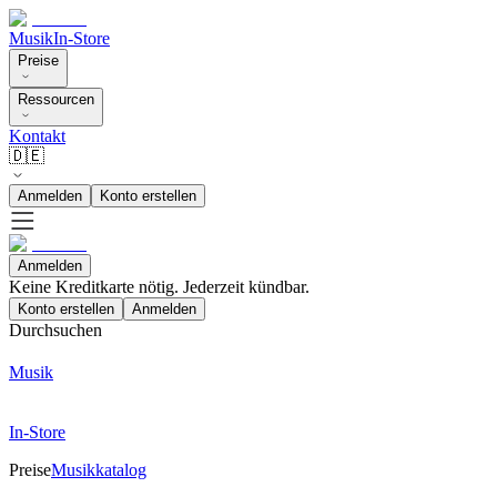
Musik
In-Store
Preise
Ressourcen
Kontakt
🇩🇪
Anmelden
Konto erstellen
Anmelden
Keine Kreditkarte nötig. Jederzeit kündbar.
Konto erstellen
Anmelden
Durchsuchen
Musik
In-Store
Preise
Musikkatalog