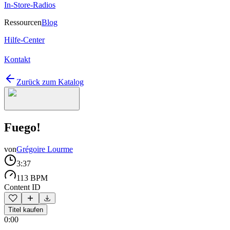
In-Store-Radios
Ressourcen
Blog
Hilfe-Center
Kontakt
Zurück zum Katalog
Fuego!
von
Grégoire Lourme
3:37
113 BPM
Content ID
Titel kaufen
0:00