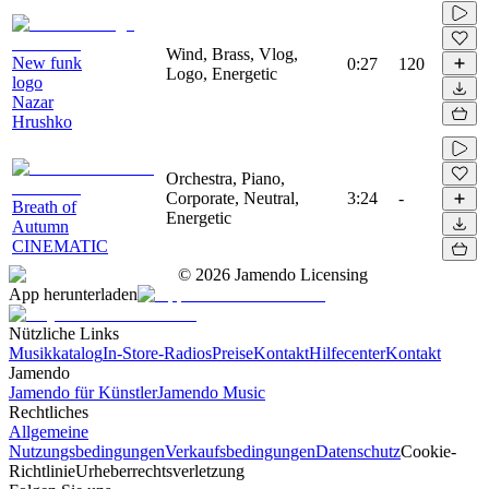
Wind, Brass, Vlog,
New funk
0:27
120
Logo, Energetic
logo
Nazar
Hrushko
Orchestra, Piano,
Corporate, Neutral,
3:24
-
Breath of
Energetic
Autumn
CINEMATIC
©
2026
Jamendo Licensing
App herunterladen
Nützliche Links
Musikkatalog
In-Store-Radios
Preise
Kontakt
Hilfecenter
Kontakt
Jamendo
Jamendo für Künstler
Jamendo Music
Rechtliches
Allgemeine
Nutzungsbedingungen
Verkaufsbedingungen
Datenschutz
Cookie-
Richtlinie
Urheberrechtsverletzung