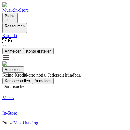
Musik
In-Store
Preise
Ressourcen
Kontakt
🇩🇪
Anmelden
Konto erstellen
Anmelden
Keine Kreditkarte nötig. Jederzeit kündbar.
Konto erstellen
Anmelden
Durchsuchen
Musik
In-Store
Preise
Musikkatalog