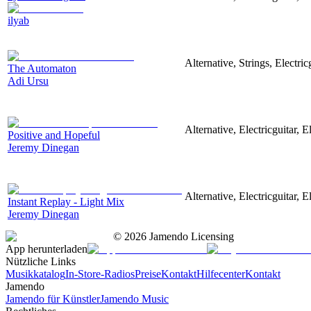
ilyab
Alternative, Strings, Electri
The Automaton
Adi Ursu
Alternative, Electricguitar,
Positive and Hopeful
Jeremy Dinegan
Alternative, Electricguitar,
Instant Replay - Light Mix
Jeremy Dinegan
©
2026
Jamendo Licensing
App herunterladen
Nützliche Links
Musikkatalog
In-Store-Radios
Preise
Kontakt
Hilfecenter
Kontakt
Jamendo
Jamendo für Künstler
Jamendo Music