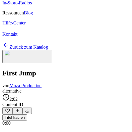
In-Store-Radios
Ressourcen
Blog
Hilfe-Center
Kontakt
Zurück zum Katalog
First Jump
von
Muza Production
alternative
2:02
Content ID
Titel kaufen
0:00