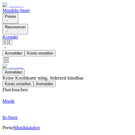
Musik
In-Store
Preise
Ressourcen
Kontakt
🇩🇪
Anmelden
Konto erstellen
Anmelden
Keine Kreditkarte nötig. Jederzeit kündbar.
Konto erstellen
Anmelden
Durchsuchen
Musik
In-Store
Preise
Musikkatalog