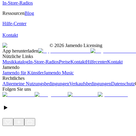
In-Store-Radios
Ressourcen
Blog
Hilfe-Center
Kontakt
©
2026
Jamendo Licensing
App herunterladen
Nützliche Links
Musikkatalog
In-Store-Radios
Preise
Kontakt
Hilfecenter
Kontakt
Jamendo
Jamendo für Künstler
Jamendo Music
Rechtliches
Allgemeine Nutzungsbedingungen
Verkaufsbedingungen
Datenschutz
Folgen Sie uns