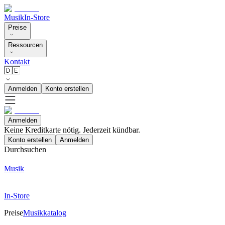
Musik
In-Store
Preise
Ressourcen
Kontakt
🇩🇪
Anmelden
Konto erstellen
Anmelden
Keine Kreditkarte nötig. Jederzeit kündbar.
Konto erstellen
Anmelden
Durchsuchen
Musik
In-Store
Preise
Musikkatalog