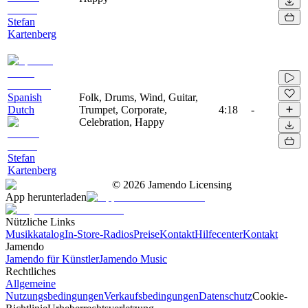
Stefan
Kartenberg
Spanish
Folk, Drums, Wind, Guitar,
Dutch
Trumpet, Corporate,
4:18
-
Celebration, Happy
Stefan
Kartenberg
©
2026
Jamendo Licensing
App herunterladen
Nützliche Links
Musikkatalog
In-Store-Radios
Preise
Kontakt
Hilfecenter
Kontakt
Jamendo
Jamendo für Künstler
Jamendo Music
Rechtliches
Allgemeine
Nutzungsbedingungen
Verkaufsbedingungen
Datenschutz
Cookie-