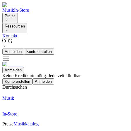
Musik
In-Store
Preise
Ressourcen
Kontakt
🇩🇪
Anmelden
Konto erstellen
Anmelden
Keine Kreditkarte nötig. Jederzeit kündbar.
Konto erstellen
Anmelden
Durchsuchen
Musik
In-Store
Preise
Musikkatalog