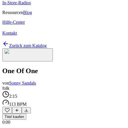
In-Store-Radios
Ressourcen
Blog
Hilfe-Center
Kontakt
Zurück zum Katalog
One Of One
von
Sonny Sandals
folk
2:15
113 BPM
Titel kaufen
0:00