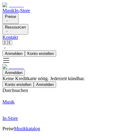
Musik
In-Store
Preise
Ressourcen
Kontakt
🇩🇪
Anmelden
Konto erstellen
Anmelden
Keine Kreditkarte nötig. Jederzeit kündbar.
Konto erstellen
Anmelden
Durchsuchen
Musik
In-Store
Preise
Musikkatalog