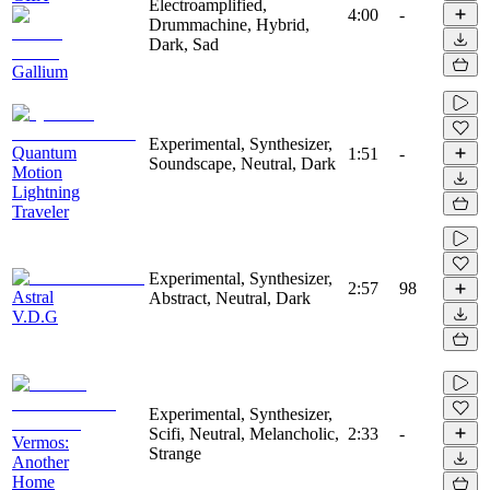
Electroamplified,
4:00
-
Drummachine, Hybrid,
Dark, Sad
Gallium
Experimental, Synthesizer,
Quantum
1:51
-
Soundscape, Neutral, Dark
Motion
Lightning
Traveler
Experimental, Synthesizer,
2:57
98
Astral
Abstract, Neutral, Dark
V.D.G
Experimental, Synthesizer,
Scifi, Neutral, Melancholic,
2:33
-
Vermos:
Strange
Another
Home