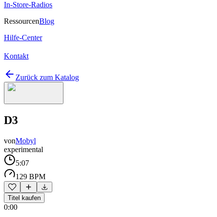
In-Store-Radios
Ressourcen
Blog
Hilfe-Center
Kontakt
Zurück zum Katalog
D3
von
Mobyl
experimental
5:07
129 BPM
Titel kaufen
0:00