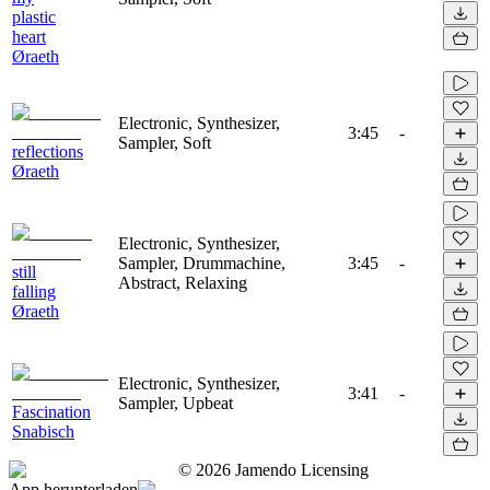
plastic
heart
Øraeth
Electronic, Synthesizer,
3:45
-
Sampler, Soft
reflections
Øraeth
Electronic, Synthesizer,
Sampler, Drummachine,
3:45
-
still
Abstract, Relaxing
falling
Øraeth
Electronic, Synthesizer,
3:41
-
Sampler, Upbeat
Fascination
Snabisch
©
2026
Jamendo Licensing
App herunterladen