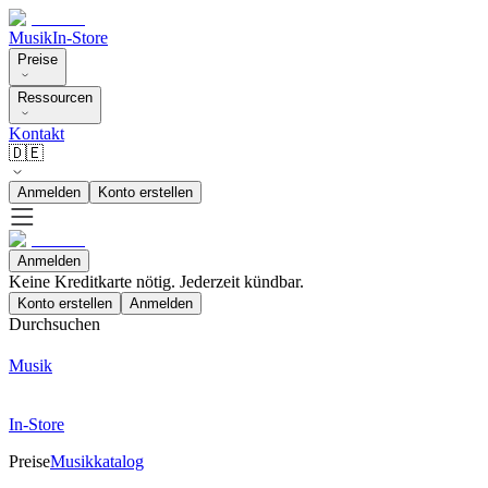
Musik
In-Store
Preise
Ressourcen
Kontakt
🇩🇪
Anmelden
Konto erstellen
Anmelden
Keine Kreditkarte nötig. Jederzeit kündbar.
Konto erstellen
Anmelden
Durchsuchen
Musik
In-Store
Preise
Musikkatalog