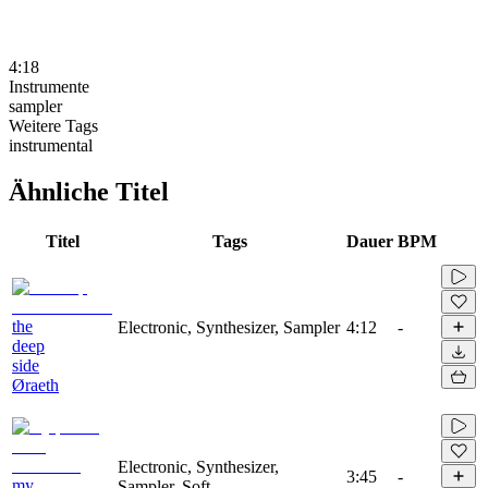
4:18
Instrumente
sampler
Weitere Tags
instrumental
Ähnliche Titel
Titel
Tags
Dauer
BPM
the
Electronic, Synthesizer, Sampler
4:12
-
deep
side
Øraeth
Electronic, Synthesizer,
3:45
-
my
Sampler, Soft