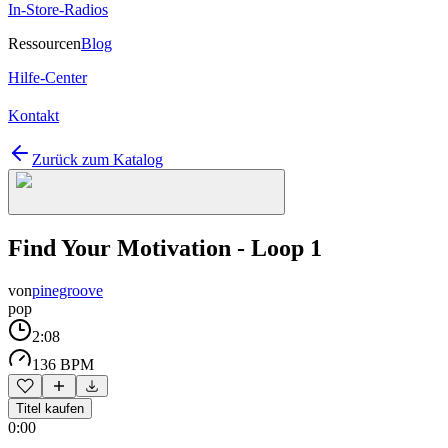
In-Store-Radios
Ressourcen
Blog
Hilfe-Center
Kontakt
Zurück zum Katalog
Find Your Motivation - Loop 1
von
pinegroove
pop
2:08
136 BPM
Titel kaufen
0:00