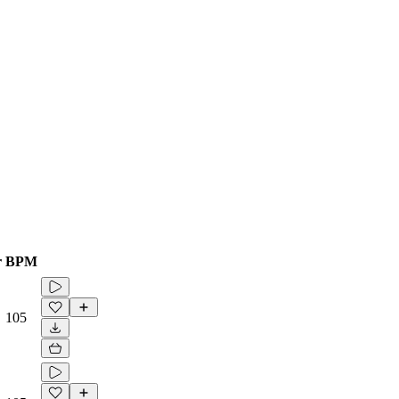
r
BPM
105