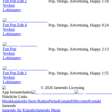
Fun Pop Edit 2
Pop, Strings, Advertising, Happy
1:18
Yevhen
Lokhmatov
Fun Pop Edit 4
Pop, Strings, Advertising, Happy
0:24
Yevhen
Lokhmatov
Fun Pop
Pop, Strings, Advertising, Happy
2:13
Yevhen
Lokhmatov
Fun Pop Edit 1
Pop, Strings, Advertising, Happy
1:55
Yevhen
Lokhmatov
©
2026
Jamendo Licensing
App herunterladen
Nützliche Links
Musikkatalog
In-Store-Radios
Preise
Kontakt
Hilfecenter
Kontakt
Jamendo
Jamendo für Künstler
Jamendo Music