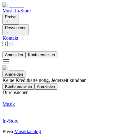
Musik
In-Store
Preise
Ressourcen
Kontakt
🇩🇪
Anmelden
Konto erstellen
Anmelden
Keine Kreditkarte nötig. Jederzeit kündbar.
Konto erstellen
Anmelden
Durchsuchen
Musik
In-Store
Preise
Musikkatalog