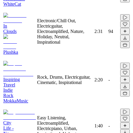
WhiteCat
Electronic/Chill Out,
In
Electricguitar,
Clouds
Electroamplified, Nature,
2:31
94
Holiday, Neutral,
Inspirational
Plushka
Rock, Drums, Electricguitar,
Inspiring
2:20
-
Cinematic, Inspirational
Travel
Indie
Rock
MokkaMusic
Easy Listening,
City
Electroamplified,
1:40
-
Life -
Electricpiano, Urban,