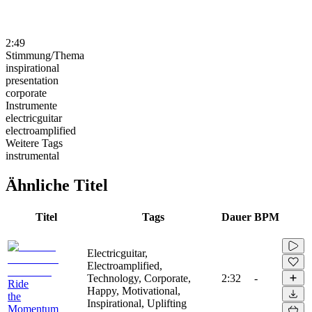
2:49
Stimmung/Thema
inspirational
presentation
corporate
Instrumente
electricguitar
electroamplified
Weitere Tags
instrumental
Ähnliche Titel
Titel
Tags
Dauer
BPM
Electricguitar,
Electroamplified,
Technology, Corporate,
2:32
-
Ride
Happy, Motivational,
the
Inspirational, Uplifting
Momentum