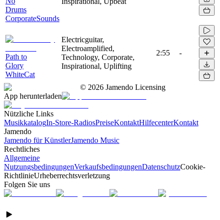
No
Inspirational, Upbeat
Drums
CorporateSounds
Electricguitar,
Electroamplified,
2:55
-
Path to
Technology, Corporate,
Glory
Inspirational, Uplifting
WhiteCat
©
2026
Jamendo Licensing
App herunterladen
Nützliche Links
Musikkatalog
In-Store-Radios
Preise
Kontakt
Hilfecenter
Kontakt
Jamendo
Jamendo für Künstler
Jamendo Music
Rechtliches
Allgemeine
Nutzungsbedingungen
Verkaufsbedingungen
Datenschutz
Cookie-
Richtlinie
Urheberrechtsverletzung
Folgen Sie uns