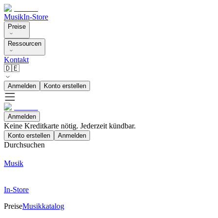
Musik
In-Store
Preise
Ressourcen
Kontakt
🇩🇪
Anmelden
Konto erstellen
Anmelden
Keine Kreditkarte nötig. Jederzeit kündbar.
Konto erstellen
Anmelden
Durchsuchen
Musik
In-Store
Preise
Musikkatalog