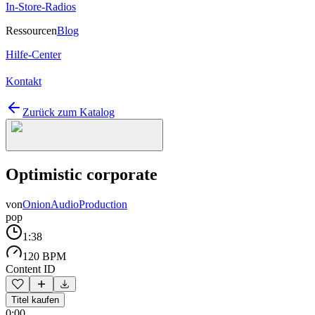
In-Store-Radios
Ressourcen
Blog
Hilfe-Center
Kontakt
Zurück zum Katalog
Optimistic corporate
von
OnionAudioProduction
pop
1:38
120 BPM
Content ID
Titel kaufen
0:00