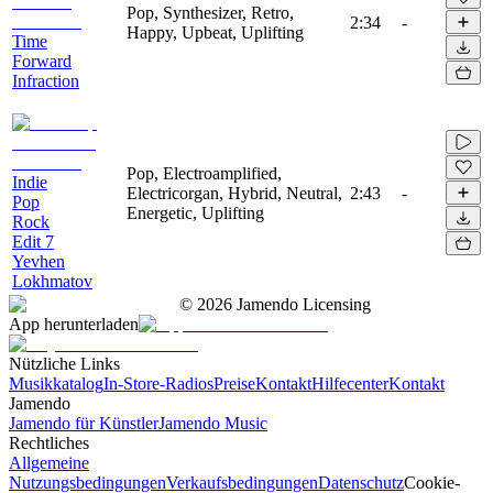
Pop, Synthesizer, Retro,
2:34
-
Happy, Upbeat, Uplifting
Time
Forward
Infraction
Pop, Electroamplified,
Indie
Electricorgan, Hybrid, Neutral,
2:43
-
Pop
Energetic, Uplifting
Rock
Edit 7
Yevhen
Lokhmatov
©
2026
Jamendo Licensing
App herunterladen
Nützliche Links
Musikkatalog
In-Store-Radios
Preise
Kontakt
Hilfecenter
Kontakt
Jamendo
Jamendo für Künstler
Jamendo Music
Rechtliches
Allgemeine
Nutzungsbedingungen
Verkaufsbedingungen
Datenschutz
Cookie-