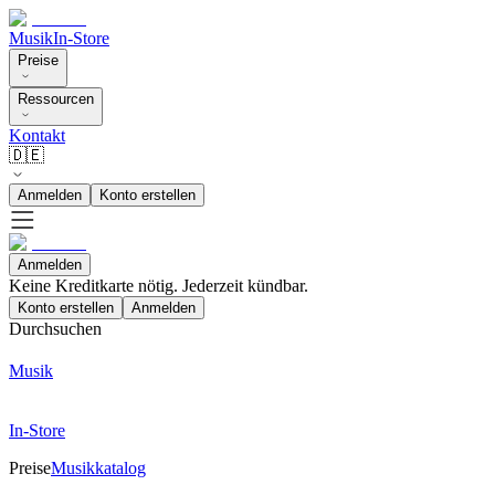
Musik
In-Store
Preise
Ressourcen
Kontakt
🇩🇪
Anmelden
Konto erstellen
Anmelden
Keine Kreditkarte nötig. Jederzeit kündbar.
Konto erstellen
Anmelden
Durchsuchen
Musik
In-Store
Preise
Musikkatalog