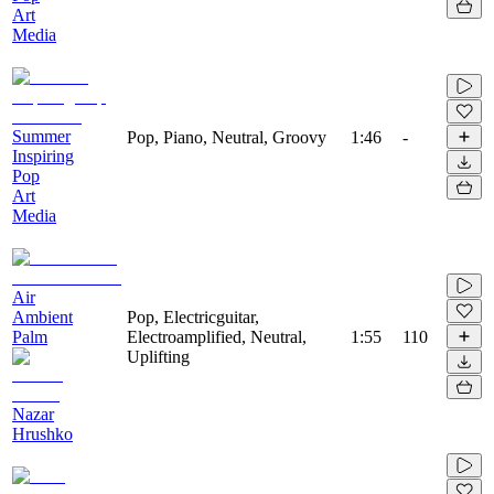
Art
Media
Summer
Pop, Piano, Neutral, Groovy
1:46
-
Inspiring
Pop
Art
Media
Air
Ambient
Pop, Electricguitar,
Palm
Electroamplified, Neutral,
1:55
110
Uplifting
Nazar
Hrushko