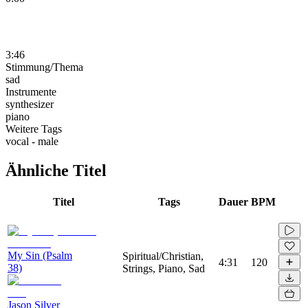
3:46
Stimmung/Thema
sad
Instrumente
synthesizer
piano
Weitere Tags
vocal - male
Ähnliche Titel
Titel
Tags
Dauer
BPM
My Sin (Psalm
Spiritual/Christian,
4:31
120
38)
Strings, Piano, Sad
Jason Silver