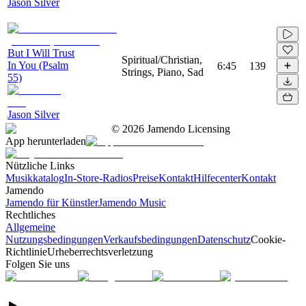
Jason Silver
But I Will Trust
Spiritual/Christian,
In You (Psalm
6:45
139
Strings, Piano, Sad
55)
Jason Silver
©
2026
Jamendo Licensing
App herunterladen
Nützliche Links
Musikkatalog
In-Store-Radios
Preise
Kontakt
Hilfecenter
Kontakt
Jamendo
Jamendo für Künstler
Jamendo Music
Rechtliches
Allgemeine
Nutzungsbedingungen
Verkaufsbedingungen
Datenschutz
Cookie-
Richtlinie
Urheberrechtsverletzung
Folgen Sie uns