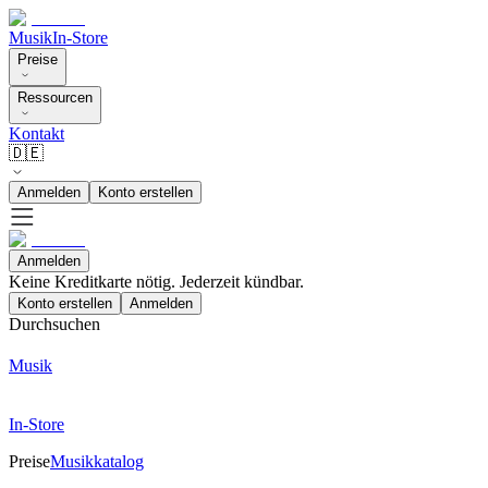
Musik
In-Store
Preise
Ressourcen
Kontakt
🇩🇪
Anmelden
Konto erstellen
Anmelden
Keine Kreditkarte nötig. Jederzeit kündbar.
Konto erstellen
Anmelden
Durchsuchen
Musik
In-Store
Preise
Musikkatalog