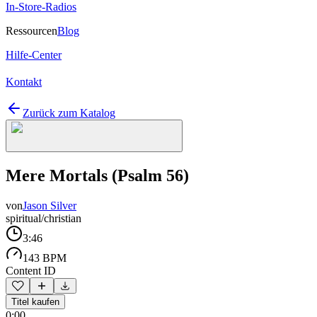
In-Store-Radios
Ressourcen
Blog
Hilfe-Center
Kontakt
Zurück zum Katalog
Mere Mortals (Psalm 56)
von
Jason Silver
spiritual/christian
3:46
143 BPM
Content ID
Titel kaufen
0:00