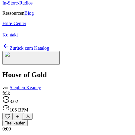
In-Store-Radios
Ressourcen
Blog
Hilfe-Center
Kontakt
Zurück zum Katalog
House of Gold
von
Stephen Keaney
folk
3:02
105 BPM
Titel kaufen
0:00