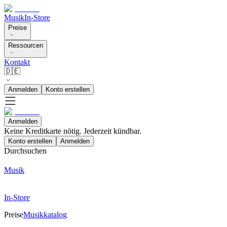
Musik
In-Store
Preise
Ressourcen
Kontakt
🇩🇪
Anmelden
Konto erstellen
Anmelden
Keine Kreditkarte nötig. Jederzeit kündbar.
Konto erstellen
Anmelden
Durchsuchen
Musik
In-Store
Preise
Musikkatalog