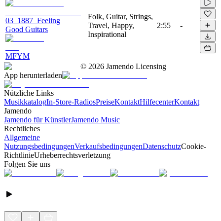
Folk, Guitar, Strings,
03_1887_Feeling
Travel, Happy,
2:55
-
Good Guitars
Inspirational
MFYM
©
2026
Jamendo Licensing
App herunterladen
Nützliche Links
Musikkatalog
In-Store-Radios
Preise
Kontakt
Hilfecenter
Kontakt
Jamendo
Jamendo für Künstler
Jamendo Music
Rechtliches
Allgemeine
Nutzungsbedingungen
Verkaufsbedingungen
Datenschutz
Cookie-
Richtlinie
Urheberrechtsverletzung
Folgen Sie uns