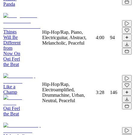
Panda
Things
Hip-Hop/Rap, Piano,
Will Be
Electricguitar, Abstract,
4:00
94
Different
Melancholic, Peaceful
from
Now On
Ogi Feel
the Beat
Hip-Hop/Rap,
Like a
Electroamplified,
Champ
3:28
146
Drummachine, Urban,
Neutral, Peaceful
Ogi Feel
the Beat