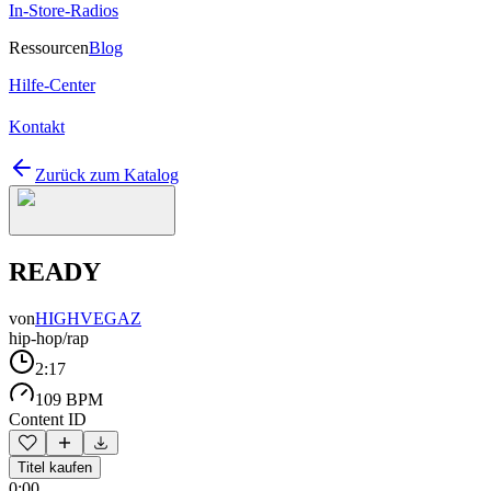
In-Store-Radios
Ressourcen
Blog
Hilfe-Center
Kontakt
Zurück zum Katalog
READY
von
HIGHVEGAZ
hip-hop/rap
2:17
109 BPM
Content ID
Titel kaufen
0:00