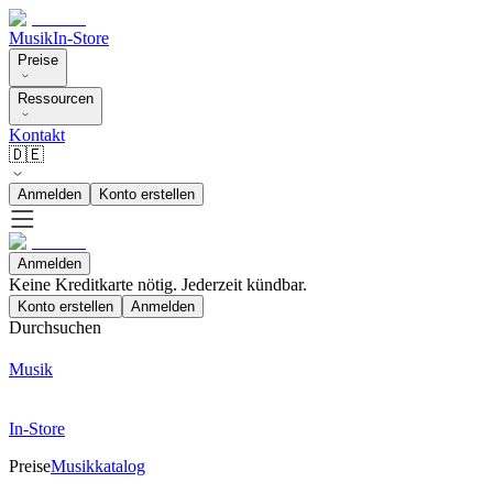
Musik
In-Store
Preise
Ressourcen
Kontakt
🇩🇪
Anmelden
Konto erstellen
Anmelden
Keine Kreditkarte nötig. Jederzeit kündbar.
Konto erstellen
Anmelden
Durchsuchen
Musik
In-Store
Preise
Musikkatalog