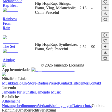
Melancholic
Hip-Hop/Rap, Strings,
Rap Beat
Piano, Vlog, Melancholic,
2:13
-
Calm, Peaceful
Rainbow
From
Rain
Hip-Hop/Rap, Synthesizer,
The Set
2:52
90
Piano, Soft, Peaceful
Airplay
©
2026
Jamendo Licensing
App herunterladen
Nützliche Links
Musikkatalog
In-Store-Radios
Preise
Kontakt
Hilfecenter
Kontakt
Jamendo
Jamendo für Künstler
Jamendo Music
Rechtliches
Allgemeine
Nutzungsbedingungen
Verkaufsbedingungen
Datenschutz
Cookie-
Richtlinie
Urheberrechtsverletzung