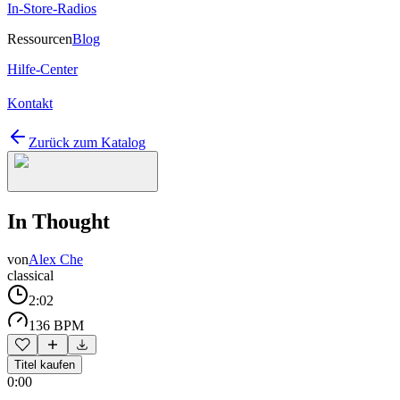
In-Store-Radios
Ressourcen
Blog
Hilfe-Center
Kontakt
Zurück zum Katalog
In Thought
von
Alex Che
classical
2:02
136 BPM
Titel kaufen
0:00