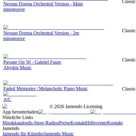
Classic
Nessun Dorma Orchestral Version - Main
pinegroove
Classic
Nessun Dorma Orchestral Version - 2m
pinegroove
Classic
Pavane Op 50 - Gabriel Faure
Abydos Music
Faded Memories | Melancholic Piano Music
Classic
A|C
©
2026
Jamendo Licensing
App herunterladen
Nützliche Links
Musikkatalog
In-Store-Radios
Preise
Kontakt
Hilfecenter
Kontakt
Jamendo
Jamendo für Künstler
Jamendo Music