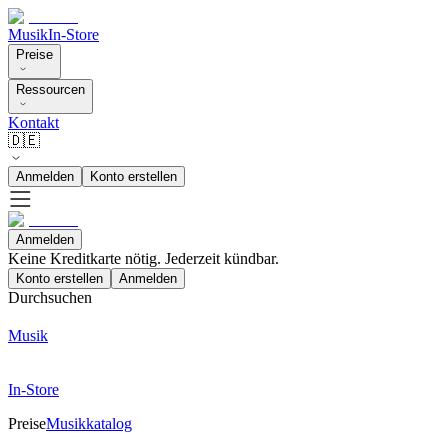
Musik
In-Store
Preise
Ressourcen
Kontakt
🇩🇪
Anmelden
Konto erstellen
Anmelden
Keine Kreditkarte nötig. Jederzeit kündbar.
Konto erstellen
Anmelden
Durchsuchen
Musik
In-Store
Preise
Musikkatalog