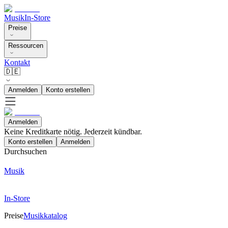
Musik
In-Store
Preise
Ressourcen
Kontakt
🇩🇪
Anmelden
Konto erstellen
Anmelden
Keine Kreditkarte nötig. Jederzeit kündbar.
Konto erstellen
Anmelden
Durchsuchen
Musik
In-Store
Preise
Musikkatalog