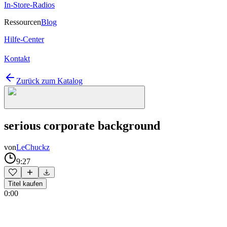
In-Store-Radios
Ressourcen
Blog
Hilfe-Center
Kontakt
Zurück zum Katalog
serious corporate background
von
LeChuckz
9:27
Titel kaufen
0:00