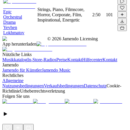
Strings, Piano, Filmscore,
Epic
Horror, Corporate, Film,
2:50
101
Orchestral
Inspirational, Energetic
Drama
Yevhen
Lokhmatov
©
2026
Jamendo Licensing
App herunterladen
Nützliche Links
Musikkatalog
In-Store-Radios
Preise
Kontakt
Hilfecenter
Kontakt
Jamendo
Jamendo für Künstler
Jamendo Music
Rechtliches
Allgemeine
Nutzungsbedingungen
Verkaufsbedingungen
Datenschutz
Cookie-
Richtlinie
Urheberrechtsverletzung
Folgen Sie uns