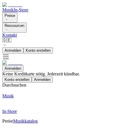
Musik
In-Store
Preise
Ressourcen
Kontakt
🇩🇪
Anmelden
Konto erstellen
Anmelden
Keine Kreditkarte nötig. Jederzeit kündbar.
Konto erstellen
Anmelden
Durchsuchen
Musik
In-Store
Preise
Musikkatalog