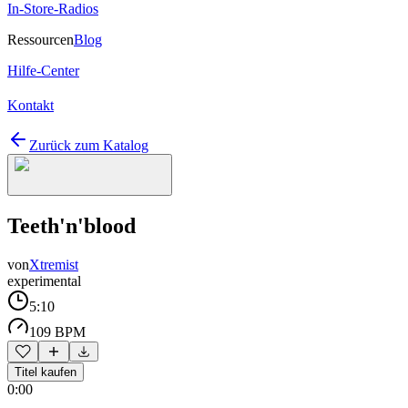
In-Store-Radios
Ressourcen
Blog
Hilfe-Center
Kontakt
Zurück zum Katalog
Teeth'n'blood
von
Xtremist
experimental
5:10
109 BPM
Titel kaufen
0:00