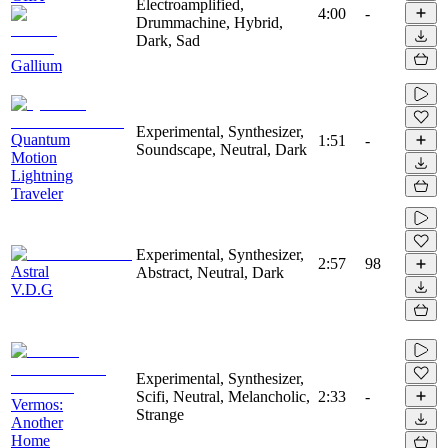
Electroamplified,
4:00
-
Drummachine, Hybrid,
Dark, Sad
Gallium
Experimental, Synthesizer,
Quantum
1:51
-
Soundscape, Neutral, Dark
Motion
Lightning
Traveler
Experimental, Synthesizer,
2:57
98
Astral
Abstract, Neutral, Dark
V.D.G
Experimental, Synthesizer,
Scifi, Neutral, Melancholic,
2:33
-
Vermos:
Strange
Another
Home