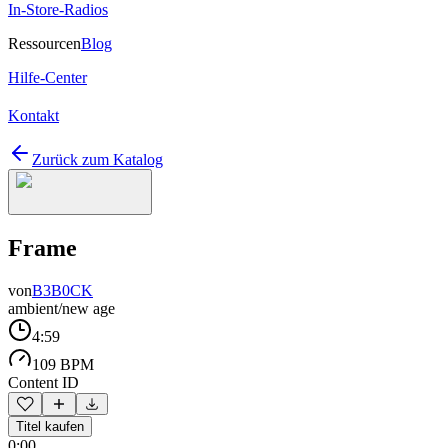
In-Store-Radios
Ressourcen
Blog
Hilfe-Center
Kontakt
Zurück zum Katalog
Frame
von
B3B0CK
ambient/new age
4:59
109 BPM
Content ID
Titel kaufen
0:00