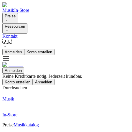
Musik
In-Store
Preise
Ressourcen
Kontakt
🇩🇪
Anmelden
Konto erstellen
Anmelden
Keine Kreditkarte nötig. Jederzeit kündbar.
Konto erstellen
Anmelden
Durchsuchen
Musik
In-Store
Preise
Musikkatalog