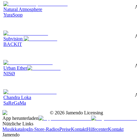
A
Natural Atmosphere
YuraSoop
A
Subvision
BACKIT
A
Urban Ether
NISØ
A
Chandra Loka
SaReGaMa
©
2026
Jamendo Licensing
App herunterladen
Nützliche Links
Musikkatalog
In-Store-Radios
Preise
Kontakt
Hilfecenter
Kontakt
Jamendo