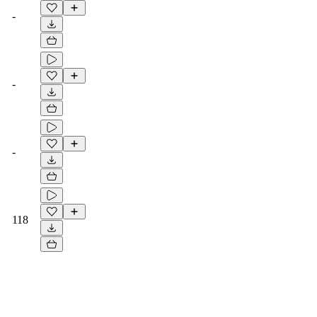
-
-
-
118