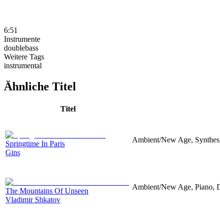
6:51
Instrumente
doublebass
Weitere Tags
instrumental
Ähnliche Titel
Titel
Ambient/New Age, Synthesi
Springtime In Paris
Gins
Ambient/New Age, Piano, D
The Mountains Of Unseen
Vladimir Shkatov