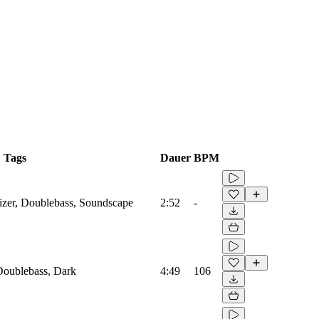
Tags
Dauer
BPM
zer, Doublebass, Soundscape
2:52
-
oublebass, Dark
4:49
106