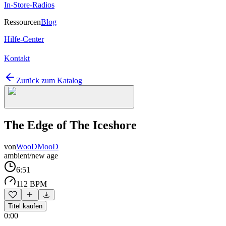
In-Store-Radios
Ressourcen
Blog
Hilfe-Center
Kontakt
Zurück zum Katalog
The Edge of The Iceshore
von
WooDMooD
ambient/new age
6:51
112 BPM
Titel kaufen
0:00