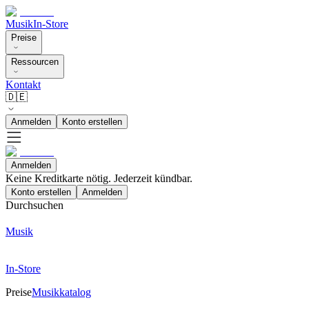
Musik
In-Store
Preise
Ressourcen
Kontakt
🇩🇪
Anmelden
Konto erstellen
Anmelden
Keine Kreditkarte nötig. Jederzeit kündbar.
Konto erstellen
Anmelden
Durchsuchen
Musik
In-Store
Preise
Musikkatalog