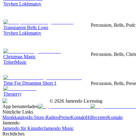
Yevhen Lokhmatov
Percussion, Bells, Po
Transparent Bells Logo
Yevhen Lokhmatov
Percussion, Bells, Chri
Christmas Magic
TolsetMusic
Time For Dreaming Short 1
Percussion, Bells, Pres
Thesieryj
©
2026
Jamendo Licensing
App herunterladen
Nützliche Links
Musikkatalog
In-Store-Radios
Preise
Kontakt
Hilfecenter
Kontakt
Jamendo
Jamendo für Künstler
Jamendo Music
Rechtliches