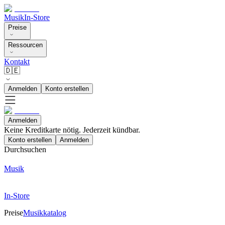
Musik
In-Store
Preise
Ressourcen
Kontakt
🇩🇪
Anmelden
Konto erstellen
Anmelden
Keine Kreditkarte nötig. Jederzeit kündbar.
Konto erstellen
Anmelden
Durchsuchen
Musik
In-Store
Preise
Musikkatalog