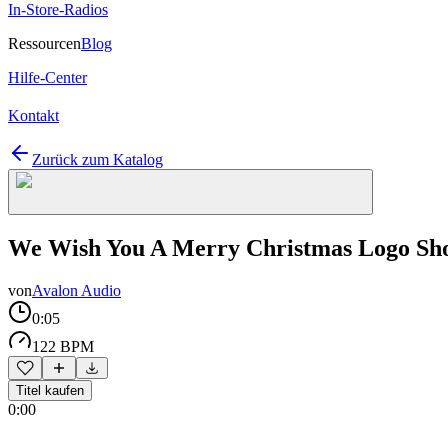
In-Store-Radios
Ressourcen
Blog
Hilfe-Center
Kontakt
Zurück zum Katalog
We Wish You A Merry Christmas Logo Sh
von
Avalon Audio
0:05
122 BPM
Titel kaufen
0:00