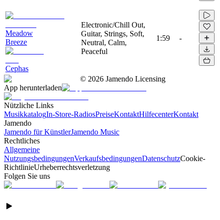
Electronic/Chill Out,
Meadow
Guitar, Strings, Soft,
1:59
-
Breeze
Neutral, Calm,
Peaceful
Cephas
©
2026
Jamendo Licensing
App herunterladen
Nützliche Links
Musikkatalog
In-Store-Radios
Preise
Kontakt
Hilfecenter
Kontakt
Jamendo
Jamendo für Künstler
Jamendo Music
Rechtliches
Allgemeine
Nutzungsbedingungen
Verkaufsbedingungen
Datenschutz
Cookie-
Richtlinie
Urheberrechtsverletzung
Folgen Sie uns