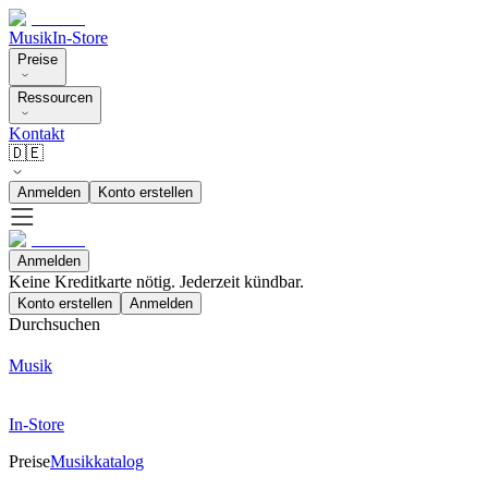
Musik
In-Store
Preise
Ressourcen
Kontakt
🇩🇪
Anmelden
Konto erstellen
Anmelden
Keine Kreditkarte nötig. Jederzeit kündbar.
Konto erstellen
Anmelden
Durchsuchen
Musik
In-Store
Preise
Musikkatalog