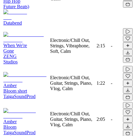
Hip Hop
Future Beats)
Databend
Electronic/Chill Out,
When We're
Strings, Vibraphone,
2:15
-
Gone
Soft, Calm
ZENG
Studios
Electronic/Chill Out,
Guitar, Strings, Piano,
1:22
-
Amber
Vlog, Calm
Bloom short
TaigaSoundProd
Electronic/Chill Out,
Guitar, Strings, Piano,
2:05
-
Amber
Vlog, Calm
Bloom
TaigaSoundProd